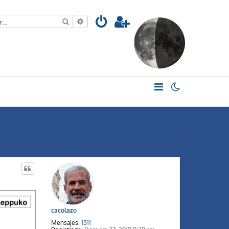
Buscar
Búsqueda avanzada
cacolazo
Mensajes:
1511