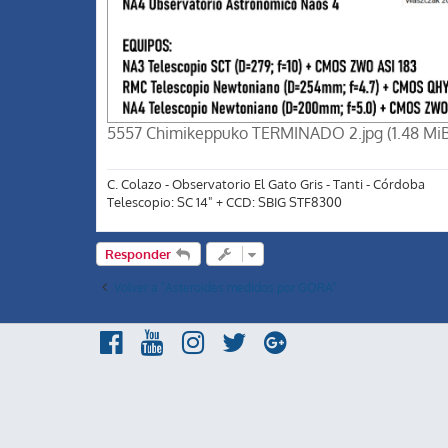
5557 Chimikeppuko TERMINADO 2.jpg (1.48 MiB)
C. Colazo - Observatorio El Gato Gris - Tanti - Córdoba
Telescopio: SC 14" + CCD: SBIG STF8300
Responder
Volver a “Asteroides medidos por GORA”