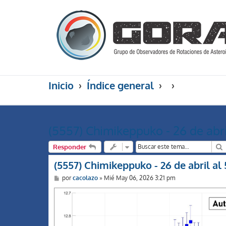
Inicio
Índice general
(5557) Chimikeppuko - 26 de abr
Responder
(5557) Chimikeppuko - 26 de abril a
M
por
cacolazo
»
Mié May 06, 2026 3:21 pm
e
n
s
a
j
e