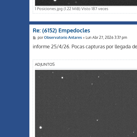
1 Posiciones.jpg (1.22 MiB) Visto 187 veces
Re: (6152) Empedocles
M
por
Observatorio Antares
»
Lun Abr 27, 2026 3:37 pm
e
n
informe 25/4/26. Pocas capturas por llegada d
s
a
j
e
ADJUNTOS