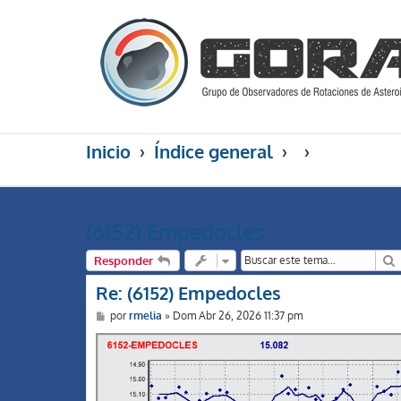
Inicio
Índice general
(6152) Empedocles
Responder
Re: (6152) Empedocles
M
por
rmelia
»
Dom Abr 26, 2026 11:37 pm
e
n
s
a
j
e