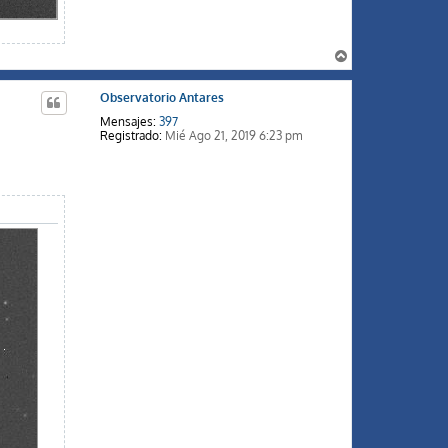
A
r
r
Observatorio Antares
i
b
Mensajes:
397
a
Registrado:
Mié Ago 21, 2019 6:23 pm