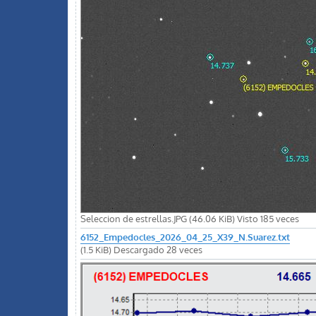
Seleccion de estrellas.JPG (46.06 KiB) Visto 185 veces
6152_Empedocles_2026_04_25_X39_N.Suarez.txt
(1.5 KiB) Descargado 28 veces