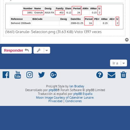
(1661) Granule- Seleccion.png (31.63 KiB) Visto 1397 veces
Responder
Ir a
ProLight Style by
Ian Bradley
Desarrollado por
phpBB
® Forum Software © phpBB Limited
Traducción al español por
phpBB España
Moon Image Courtesy of Calendrier Lunaire.
Privacidad
|
Condiciones