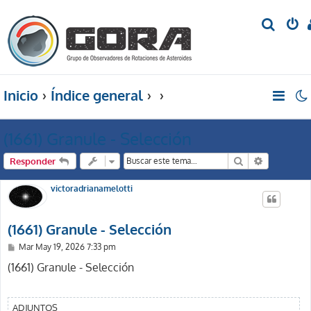
B
u
s
c
Inicio
Índice general
a
r
(1661) Granule - Selección
Buscar
Búsqueda 
Responder
victoradrianamelotti
(1661) Granule - Selección
M
Mar May 19, 2026 7:33 pm
e
n
(1661) Granule - Selección
s
a
j
e
ADJUNTOS