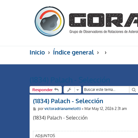
Inicio
Índice general
(1834) Palach - Selección
Responder
(1834) Palach - Selección
M
por
victoradrianamelotti
»
Mar May 12, 2026 2:31 am
e
n
(1834) Palach - Selección
s
a
j
e
ADJUNTOS