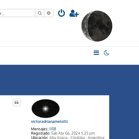
Buscar
Búsqueda avanzada
victoradrianamelotti
Mensajes:
1108
Registrado:
Sab Abr 06, 2024 5:25 pm
Ubicación:
Alta Gracia - Córdoba - Argentina