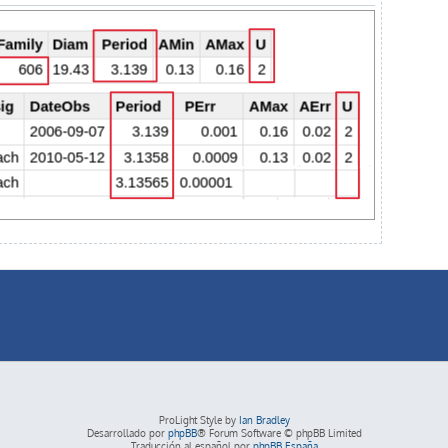
ProLight Style by
Ian Bradley
Desarrollado por
phpBB
® Forum Software © phpBB Limited
Traducción al español por
phpBB España