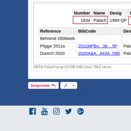
(1834) Palach.png (53.08 KiB) Visto 1362 veces
Responder
Volver a “Selección de asteroides”