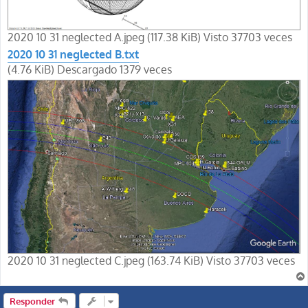
2020 10 31 neglected A.jpeg (117.38 KiB) Visto 37703 veces
2020 10 31 neglected B.txt
(4.76 KiB) Descargado 1379 veces
2020 10 31 neglected C.jpeg (163.74 KiB) Visto 37703 veces
Responder