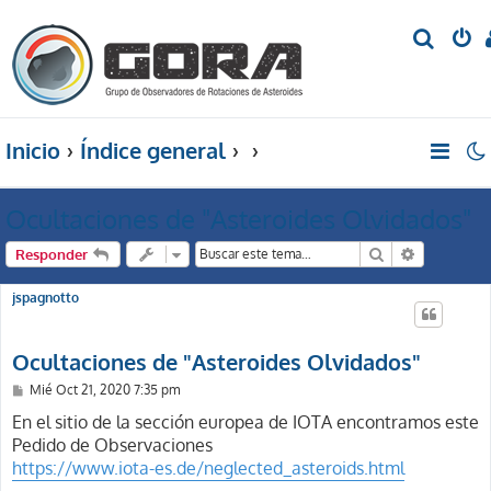
B
u
s
c
Inicio
Índice general
a
r
Ocultaciones de "Asteroides Olvidados"
Buscar
Búsqueda 
Responder
jspagnotto
Ocultaciones de "Asteroides Olvidados"
M
Mié Oct 21, 2020 7:35 pm
e
n
En el sitio de la sección europea de IOTA encontramos este
s
Pedido de Observaciones
a
j
https://www.iota-es.de/neglected_asteroids.html
e