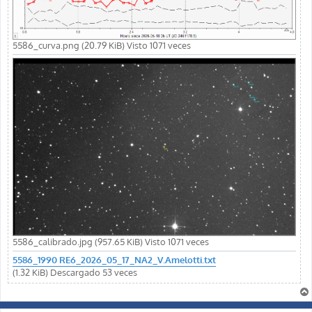
5586_curva.png (20.79 KiB) Visto 1071 veces
5586_calibrado.jpg (957.65 KiB) Visto 1071 veces
5586_1990 RE6_2026_05_17_NA2_V.Amelotti.txt
(1.32 KiB) Descargado 53 veces