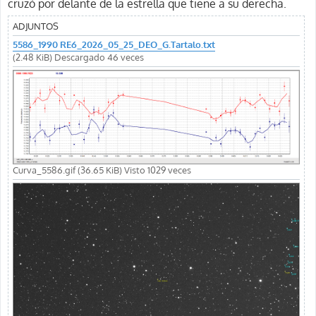
cruzó por delante de la estrella que tiene a su derecha.
ADJUNTOS
5586_1990 RE6_2026_05_25_DEO_G.Tartalo.txt
(2.48 KiB) Descargado 46 veces
Curva_5586.gif (36.65 KiB) Visto 1029 veces