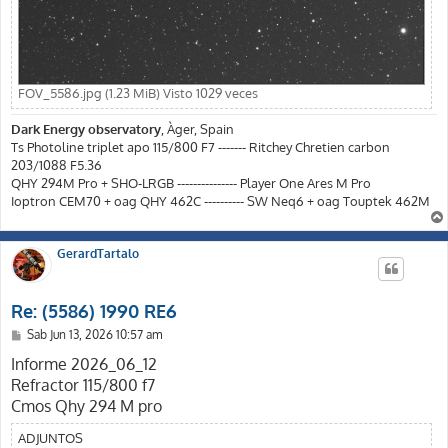
FOV_5586.jpg (1.23 MiB) Visto 1029 veces
Dark Energy observatory
, Àger, Spain
Ts Photoline triplet apo 115/800 F7 ------- Ritchey Chretien carbon
203/1088 F5.36
QHY 294M Pro + SHO-LRGB --------------- Player One Ares M Pro
Ioptron CEM70 + oag QHY 462C ---------- SW Neq6 + oag Touptek 462M
GerardTartalo
Re: (5586) 1990 RE6
M
Sab Jun 13, 2026 10:57 am
e
n
Informe 2026_06_12
s
Refractor 115/800 f7
a
j
Cmos Qhy 294 M pro
e
ADJUNTOS