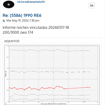
victoradrianamelotti
Re: (5586) 1990 RE6
M
Mar May 19, 2026 7:30 pm
e
n
Informe noches vinculadas 20260517-18
s
200/1000 zwo 174
a
j
e
ADJUNTOS