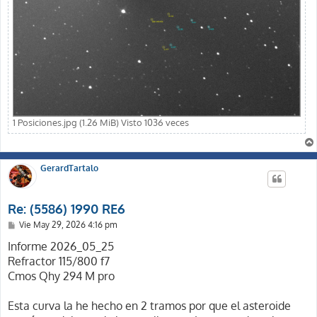
1 Posiciones.jpg (1.26 MiB) Visto 1036 veces
GerardTartalo
Re: (5586) 1990 RE6
M
Vie May 29, 2026 4:16 pm
e
n
Informe 2026_05_25
s
Refractor 115/800 f7
a
j
Cmos Qhy 294 M pro
e
Esta curva la he hecho en 2 tramos por que el asteroide