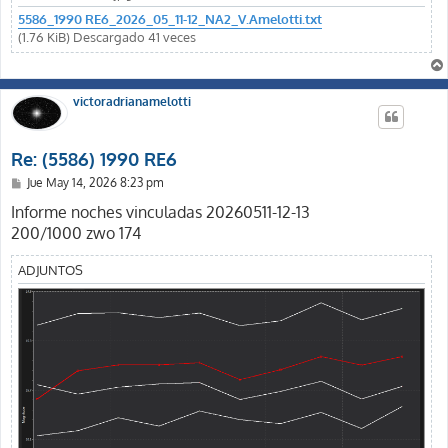
5586_1990 RE6_2026_05_11-12_NA2_V.Amelotti.txt
(1.76 KiB) Descargado 41 veces
victoradrianamelotti
Re: (5586) 1990 RE6
M
Jue May 14, 2026 8:23 pm
e
n
Informe noches vinculadas 20260511-12-13
s
200/1000 zwo 174
a
j
e
ADJUNTOS