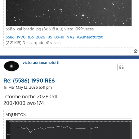
5586_calibrado.jpg (865.18 KiB) Visto 1099 veces
5586_1990 RE6_2026_05_09-10_NA2_V.Amelotti.txt
(2.21 KiB) Descargado 41 veces
victoradrianamelotti
Re: (5586) 1990 RE6
M
Mar May 12, 2026 6:41 pm
e
n
Informe noche 20260511
s
200/1000 zwo 174
a
j
e
ADJUNTOS