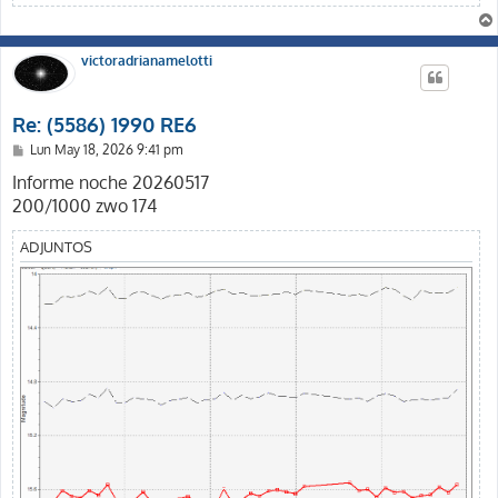
victoradrianamelotti
Re: (5586) 1990 RE6
M
Lun May 18, 2026 9:41 pm
e
n
Informe noche 20260517
s
200/1000 zwo 174
a
j
e
ADJUNTOS