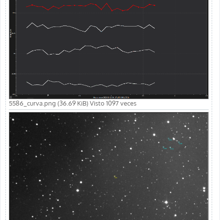
5586_curva.png (36.69 KiB) Visto 1097 veces