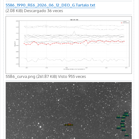
5586_1990_RE6_2026_06_12_DEO_G.Tartalo.txt
(2.08 KiB) Descargado 36 veces
5586_curva.png (261.87 KiB) Visto 955 veces