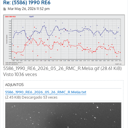
Re: (5586) 1990 RE6
M
Mar May 26, 2026 11:52 pm
e
n
s
a
j
e
5586_1990_RE6_2026_05_26_RMC_R.Melia.gif (28.61 KiB)
Visto 1036 veces
ADJUNTOS
5586_1990_RE6_2026_05_26_RMC_R.Melia.txt
(2.45 KiB) Descargado 53 veces