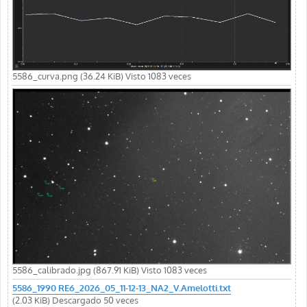
5586_curva.png (36.24 KiB) Visto 1083 veces
5586_calibrado.jpg (867.91 KiB) Visto 1083 veces
5586_1990 RE6_2026_05_11-12-13_NA2_V.Amelotti.txt
(2.03 KiB) Descargado 50 veces