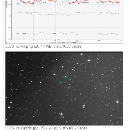
5586_curva.png (20.44 KiB) Visto 1087 veces
5586_calibrado.jpg (935.51 KiB) Visto 1087 veces