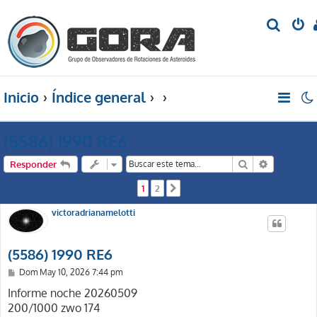
B
u
s
c
Inicio
Índice general
a
r
(5586) 1990 RE6
Buscar
Búsqueda 
Responder
1
2
Siguiente
victoradrianamelotti
(5586) 1990 RE6
M
Dom May 10, 2026 7:44 pm
e
n
Informe noche 20260509
s
200/1000 zwo 174
a