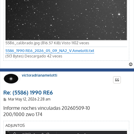
5586_calibrado.jpg (816.57 KiB) Visto 1102 veces
5586_1990 RE6_2026_05_09_NA2_V.Amelotti.txt
(513 Bytes) Descargado 42 veces
victoradrianamelotti
Re: (5586) 1990 RE6
M
Mar May 12, 2026 2:28 am
e
n
Informe noches vinculadas 20260509-10
s
200/1000 zwo 174
a
j
e
ADJUNTOS