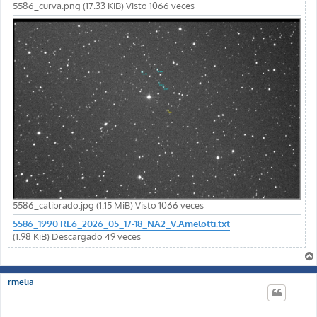
5586_curva.png (17.33 KiB) Visto 1066 veces
5586_calibrado.jpg (1.15 MiB) Visto 1066 veces
5586_1990 RE6_2026_05_17-18_NA2_V.Amelotti.txt
(1.98 KiB) Descargado 49 veces
rmelia