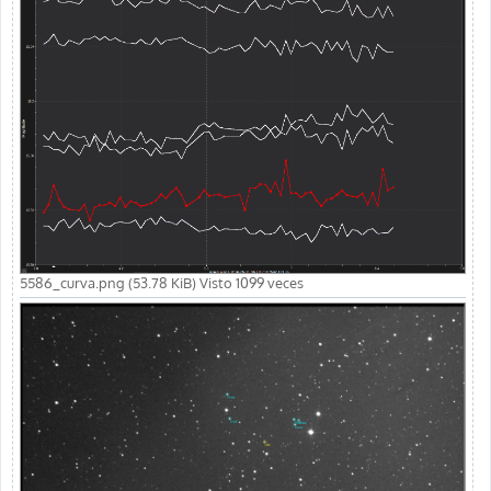
5586_curva.png (53.78 KiB) Visto 1099 veces