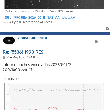
5586_calibrado.jpg (793.51 KiB) Visto 1097 veces
5586_1990 RE6_2026_05_11_NA2_V.Amelotti.txt
(864 Bytes) Descargado 41 veces
victoradrianamelotti
Re: (5586) 1990 RE6
M
Mié May 13, 2026 4:11 pm
e
n
Informe noches vinculadas 20260511-12
s
200/1000 zwo 174
a
j
e
ADJUNTOS