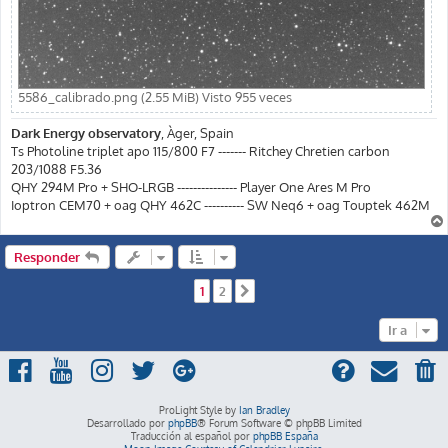
5586_calibrado.png (2.55 MiB) Visto 955 veces
Dark Energy observatory
, Àger, Spain
Ts Photoline triplet apo 115/800 F7 ------- Ritchey Chretien carbon
203/1088 F5.36
QHY 294M Pro + SHO-LRGB --------------- Player One Ares M Pro
Ioptron CEM70 + oag QHY 462C ---------- SW Neq6 + oag Touptek 462M
Responder
1
2
Siguiente
Ir a
ProLight Style by
Ian Bradley
Desarrollado por
phpBB
® Forum Software © phpBB Limited
Traducción al español por
phpBB España