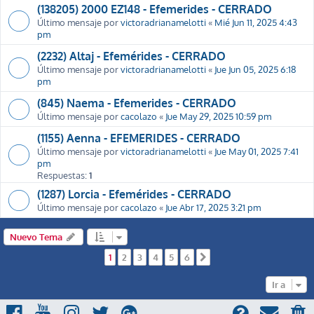
(138205) 2000 EZ148 - Efemerides - CERRADO
Último mensaje por
victoradrianamelotti
«
Mié Jun 11, 2025 4:43
pm
(2232) Altaj - Efemérides - CERRADO
Último mensaje por
victoradrianamelotti
«
Jue Jun 05, 2025 6:18
pm
(845) Naema - Efemerides - CERRADO
Último mensaje por
cacolazo
«
Jue May 29, 2025 10:59 pm
(1155) Aenna - EFEMERIDES - CERRADO
Último mensaje por
victoradrianamelotti
«
Jue May 01, 2025 7:41
pm
Respuestas:
1
(1287) Lorcia - Efemérides - CERRADO
Último mensaje por
cacolazo
«
Jue Abr 17, 2025 3:21 pm
Nuevo Tema
1
2
3
4
5
6
Siguiente
Ir a