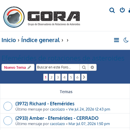
B
u
s
c
Inicio
Índice general
a
r
Efemérides de rotaciones de asteroides
Buscar
Búsqueda avanzada
Nuevo Tema
1
2
3
4
5
6
Siguiente
Temas
(3972) Richard - Efemérides
Último mensaje por
cacolazo
«
Vie Jul 24, 2026 12:43 pm
(2933) Amber - Efemérides - CERRADO
Último mensaje por
cacolazo
«
Mar Jul 07, 2026 1:50 pm