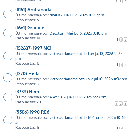
1
2
3
(8151) Andranada
Último mensaje por
rmelia
«
Jue Jul 16, 2026 10:49 pm
Respuestas:
6
(1661) Granule
Último mensaje por
Dscotta
«
Mié Jul 15, 2026 3:48 pm
Respuestas:
14
1
2
(152637) 1997 NC1
Último mensaje por
victoradrianamelotti
«
Lun Jul 13, 2026 12:24
pm
Respuestas:
12
1
2
(1370) Hella
Último mensaje por
victoradrianamelotti
«
Vie Jul 10, 2026 11:37 am
Respuestas:
3
(3739) Rem
Último mensaje por
Alex.C.C
«
Jue Jul 02, 2026 5:29 pm
Respuestas:
20
1
2
3
(5586) 1990 RE6
Último mensaje por
victoradrianamelotti
«
Mié Jun 24, 2026 10:50
am
Respuestas:
13
1
2