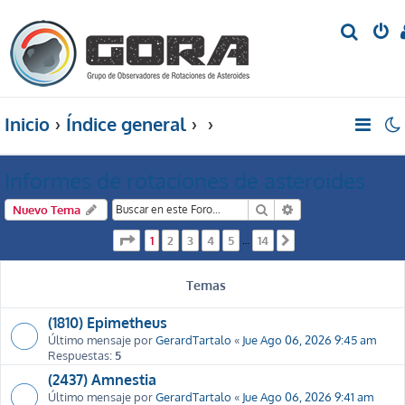
B
u
s
c
Inicio
Índice general
a
r
Informes de rotaciones de asteroides
Buscar
Búsqueda avanzada
Nuevo Tema
Página
1
de
14
1
2
3
4
5
14
…
Siguiente
Temas
(1810) Epimetheus
Último mensaje por
GerardTartalo
«
Jue Ago 06, 2026 9:45 am
Respuestas:
5
(2437) Amnestia
Último mensaje por
GerardTartalo
«
Jue Ago 06, 2026 9:41 am