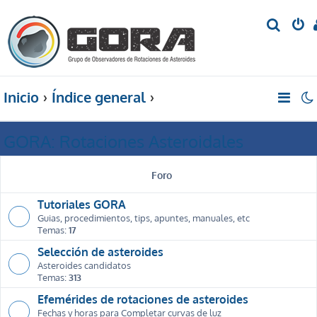
B
u
s
c
Inicio
Índice general
a
r
GORA: Rotaciones Asteroidales
Foro
Tutoriales GORA
Guias, procedimientos, tips, apuntes, manuales, etc
Temas:
17
Selección de asteroides
Asteroides candidatos
Temas:
313
Efemérides de rotaciones de asteroides
Fechas y horas para Completar curvas de luz