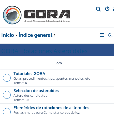
B
u
s
c
Inicio
Índice general
a
r
GORA: Rotaciones Asteroidales
Foro
Tutoriales GORA
Guias, procedimientos, tips, apuntes, manuales, etc
Temas:
17
Selección de asteroides
Asteroides candidatos
Temas:
313
Efemérides de rotaciones de asteroides
Fechas y horas para Completar curvas de luz