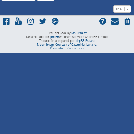
Ir a
ProLight Style by
Ian Bradley
Desarrollado por
phpBB
® Forum Software © phpBB Limited
Traducción al español por
phpBB España
Moon Image Courtesy of Calendrier Lunaire.
Privacidad
|
Condiciones