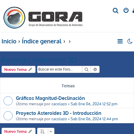
B
u
s
c
Inicio
Índice general
a
r
Proyecto Asteroides 3D
Buscar
Búsqueda avanzada
Nuevo Tema
Temas
Gráficos Magnitud-Declinación
Último mensaje por
cacolazo
«
Sab Ene 06, 2024 12:52 pm
Proyecto Asteroides 3D - Introducción
Último mensaje por
cacolazo
«
Sab Ene 06, 2024 12:44 pm
Nuevo Tema