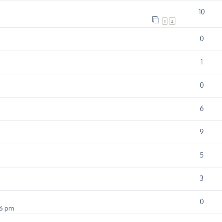
10
1
2
0
1
0
6
9
5
3
0
46 pm