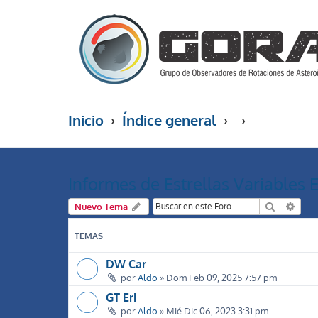
Inicio
Índice general
Informes de Estrellas Variables 
Buscar
Búsq
Nuevo Tema
TEMAS
DW Car
por
Aldo
»
Dom Feb 09, 2025 7:57 pm
GT Eri
por
Aldo
»
Mié Dic 06, 2023 3:31 pm