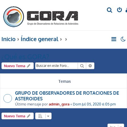
B
u
s
c
Inicio
Índice general
a
r
¿Qué es GORA?
Buscar
Búsqueda avanzada
Nuevo Tema
Temas
GRUPO DE OBSERVADORES DE ROTACIONES DE
ASTEROIDES
Último mensaje por
admin_gora
«
Dom Jul 05, 2020 6:05 pm
Nuevo Tema
Ir a