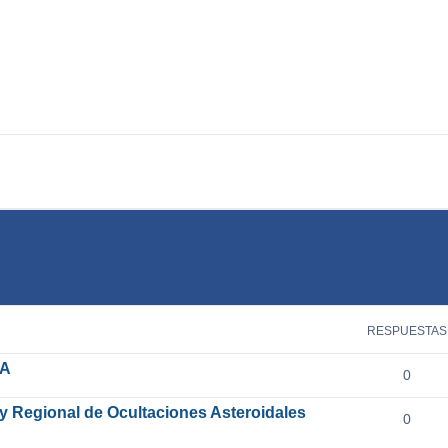
queda avanzada
RESPUESTAS
OA
0
y Regional de Ocultaciones Asteroidales
0