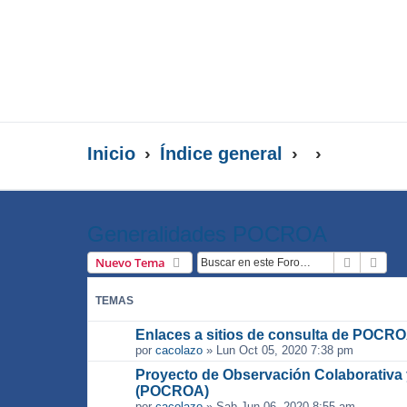
Inicio
Índice general
Generalidades POCROA
Buscar
Bús
Nuevo Tema
TEMAS
Enlaces a sitios de consulta de POCR
por
cacolazo
»
Lun Oct 05, 2020 7:38 pm
Proyecto de Observación Colaborativa 
(POCROA)
por
cacolazo
»
Sab Jun 06, 2020 8:55 am