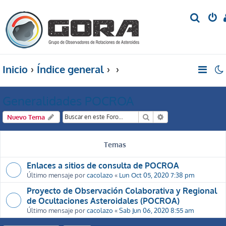
B
u
s
c
Inicio
Índice general
a
r
Generalidades POCROA
Buscar
Búsqueda avanzada
Nuevo Tema
Temas
Enlaces a sitios de consulta de POCROA
Último mensaje por
cacolazo
«
Lun Oct 05, 2020 7:38 pm
Proyecto de Observación Colaborativa y Regional
de Ocultaciones Asteroidales (POCROA)
Último mensaje por
cacolazo
«
Sab Jun 06, 2020 8:55 am