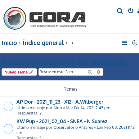
B
u
s
c
Inicio
Índice general
a
r
Publicaciones de Mínimos de eclipses
Buscar
Búsqueda avanzada
Nuevo Tema
Temas
AP Dor - 2021_11_23 - X12 - A.Wilberger
Último mensaje por
Aldo
«
Mar Dic 14, 2021 7:45 pm
Respuestas:
2
KW Pup - 2021_02_04 - SNEA - N.Suarez
Último mensaje por
Observatorio Antares
«
Lun Feb 08, 2021 11:12
am
Respuestas:
3