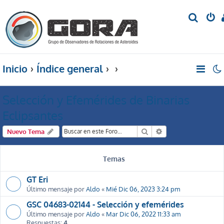
B
u
s
c
Inicio
Índice general
a
r
Selección y Efemérides de Binarias
Eclipsantes
Buscar
Búsqueda avanzada
Nuevo Tema
Temas
GT Eri
Último mensaje por
Aldo
«
Mié Dic 06, 2023 3:24 pm
GSC 04683-02144 - Selección y efemérides
Último mensaje por
Aldo
«
Mar Dic 06, 2022 11:33 am
Respuestas:
4