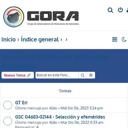
B
u
s
c
Inicio
Índice general
a
r
Selección y Efemérides de Binarias
Eclipsantes
Buscar
Búsqueda avanzada
Nuevo Tema
Temas
GT Eri
Último mensaje por
Aldo
«
Mié Dic 06, 2023 3:24 pm
GSC 04683-02144 - Selección y efemérides
Último mensaje por
Aldo
«
Mar Dic 06, 2022 11:33 am
Respuestas:
4