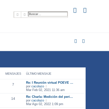
Buscar
Búsqueda avanzada
MENSAJES
ÚLTIMO MENSAJE
Re: I Reunión virtual POEVE …
7
V
por
cacolazo
e
Mar Feb 02, 2021 11:36 am
r
Re: Charla: Medición del peri…
ú
14
V
por
cacolazo
l
e
Mar Ago 02, 2022 1:09 pm
t
r
i