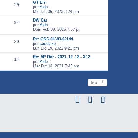
GT Eri
ú
m
29
V
por
Aldo
l
o
e
Mié Dic 06, 2023 3:24 pm
t
m
r
i
e
DW Car
ú
m
n
94
V
por
Aldo
l
o
s
e
Dom Feb 09, 2025 7:57 pm
t
m
a
r
i
e
j
ú
Re: GSC 04683-02144
m
n
e
20
l
V
por
cacolazo
o
s
t
e
Lun Dic 19, 2022 9:21 pm
m
a
i
r
e
j
Re: AP Dor - 2021_12_12 - X12…
m
ú
n
e
14
V
por
Aldo
o
l
s
e
Mar Dic 14, 2021 7:45 pm
m
t
a
r
e
i
j
ú
n
m
e
l
s
o
Ir a
t
a
m
i
j
e
m
e
n
o
s
m
a
e
j
n
e
s
a
j
e