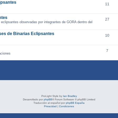
ipsantes
11
ntes
27
as eclipsantes observadas por integrantes de GORA dentro del
ses de Binarias Eclipsantes
10
7
aciones
ProLight Style by
Ian Bradley
Desarrollado por
phpBB
® Forum Software © phpBB Limited
Traducción al español por
phpBB España
Privacidad
|
Condiciones