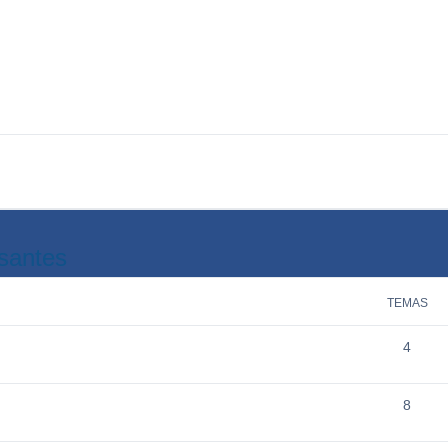
psantes
TEMAS
4
8