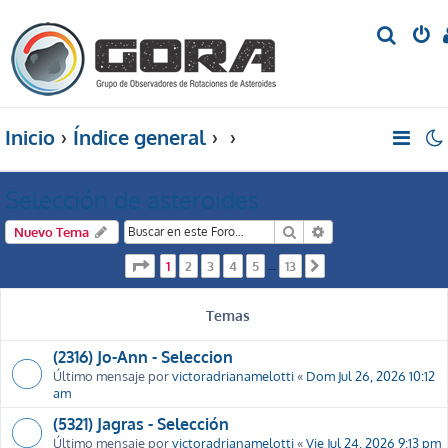
B
u
s
c
Inicio
Índice general
a
r
Selección de asteroides
Buscar
Búsqueda avanzada
Nuevo Tema
Página
1
de
13
1
2
3
4
5
13
…
Siguiente
Temas
(2316) Jo-Ann - Seleccion
Último mensaje por
victoradrianamelotti
«
Dom Jul 26, 2026 10:12
am
(5321) Jagras - Selección
Último mensaje por
victoradrianamelotti
«
Vie Jul 24, 2026 9:13 pm