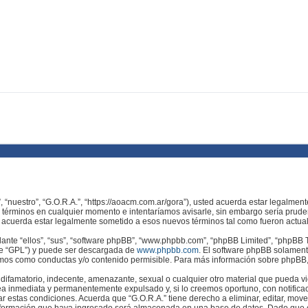
”, “nuestro”, “G.O.R.A.”, “https://aoacm.com.ar/gora”), usted acuerda estar legalmen
s términos en cualquier momento e intentaríamos avisarle, sin embargo sería prude
e acuerda estar legalmente sometido a esos nuevos términos tal como fueron actua
nte “ellos”, “sus”, “software phpBB”, “www.phpbb.com”, “phpBB Limited”, “phpBB Te
te “GPL”) y puede ser descargada de
www.phpbb.com
. El software phpBB solamente
os como conductas y/o contenido permisible. Para más información sobre phpBB, p
ifamatorio, indecente, amenazante, sexual o cualquier otro material que pueda viol
a inmediata y permanentemente expulsado y, si lo creemos oportuno, con notificac
ar estas condiciones. Acuerda que “G.O.R.A.” tiene derecho a eliminar, editar, mov
formación que haya ingresado será almacenada en una base de datos. Dado que es