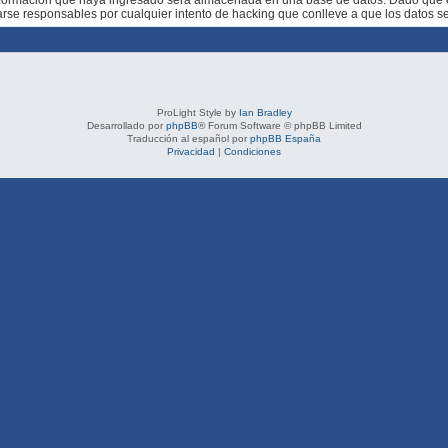
rarse responsables por cualquier intento de hacking que conlleve a que los datos 
ProLight Style by
Ian Bradley
Desarrollado por
phpBB
® Forum Software © phpBB Limited
Traducción al español por
phpBB España
Privacidad
|
Condiciones