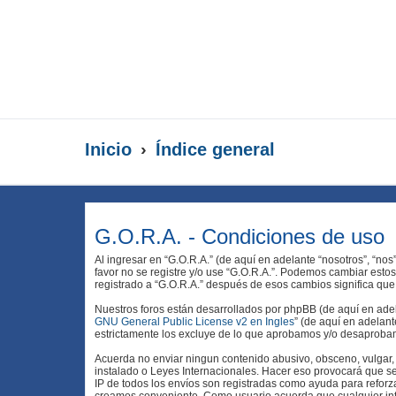
Inicio
Índice general
G.O.R.A. - Condiciones de uso
Al ingresar en “G.O.R.A.” (de aquí en adelante “nosotros”, “nos
favor no se registre y/o use “G.O.R.A.”. Podemos cambiar esto
registrado a “G.O.R.A.” después de esos cambios significa qu
Nuestros foros están desarrollados por phpBB (de aquí en adela
GNU General Public License v2 en Ingles
” (de aquí en adelan
estrictamente los excluye de lo que aprobamos y/o desaprobam
Acuerda no enviar ningun contenido abusivo, obsceno, vulgar, d
instalado o Leyes Internacionales. Hacer eso provocará que se
IP de todos los envíos son registradas como ayuda para reforz
creamos conveniente. Como usuario acuerda que cualquier in