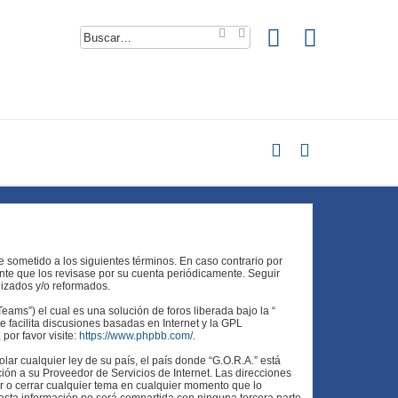
B
B
u
ú
s
s
c
q
a
u
r
e
d
a
a
v
a
n
z
a
d
a
te sometido a los siguientes términos. En caso contrario por
nte que los revisase por su cuenta periódicamente. Seguir
lizados y/o reformados.
ams”) el cual es una solución de foros liberada bajo la “
 facilita discusiones basadas en Internet y la GPL
or favor visite:
https://www.phpbb.com/
.
ar cualquier ley de su país, el país donde “G.O.R.A.” está
ión a su Proveedor de Servicios de Internet. Las direcciones
er o cerrar cualquier tema en cualquier momento que lo
ta información no será compartida con ninguna tercera parte