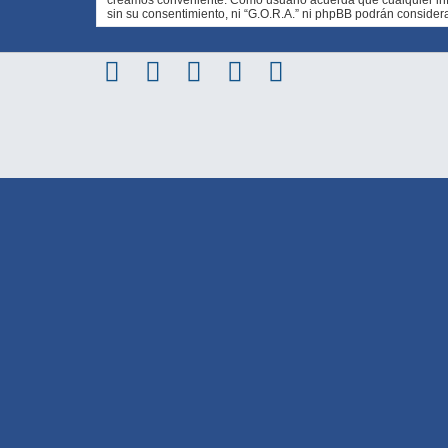
sin su consentimiento, ni “G.O.R.A.” ni phpBB podrán conside