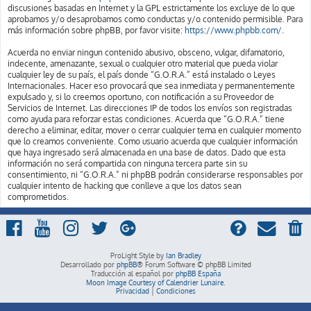
discusiones basadas en Internet y la GPL estrictamente los excluye de lo que
aprobamos y/o desaprobamos como conductas y/o contenido permisible. Para
más información sobre phpBB, por favor visite:
https://www.phpbb.com/
.
Acuerda no enviar ningun contenido abusivo, obsceno, vulgar, difamatorio,
indecente, amenazante, sexual o cualquier otro material que pueda violar
cualquier ley de su país, el país donde “G.O.R.A.” está instalado o Leyes
Internacionales. Hacer eso provocará que sea inmediata y permanentemente
expulsado y, si lo creemos oportuno, con notificación a su Proveedor de
Servicios de Internet. Las direcciones IP de todos los envíos son registradas
como ayuda para reforzar estas condiciones. Acuerda que “G.O.R.A.” tiene
derecho a eliminar, editar, mover o cerrar cualquier tema en cualquier momento
que lo creamos conveniente. Como usuario acuerda que cualquier información
que haya ingresado será almacenada en una base de datos. Dado que esta
información no será compartida con ninguna tercera parte sin su
consentimiento, ni “G.O.R.A.” ni phpBB podrán considerarse responsables por
cualquier intento de hacking que conlleve a que los datos sean
comprometidos.
ProLight Style by
Ian Bradley
Desarrollado por
phpBB
® Forum Software © phpBB Limited
Traducción al español por
phpBB España
Moon Image Courtesy of Calendrier Lunaire.
Privacidad
|
Condiciones