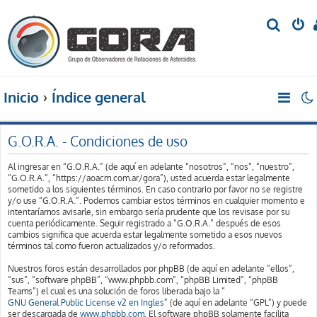
B
u
s
c
Inicio
Índice general
a
r
G.O.R.A. - Condiciones de uso
Al ingresar en “G.O.R.A.” (de aquí en adelante “nosotros”, “nos”, “nuestro”,
“G.O.R.A.”, “https://aoacm.com.ar/gora”), usted acuerda estar legalmente
sometido a los siguientes términos. En caso contrario por favor no se registre
y/o use “G.O.R.A.”. Podemos cambiar estos términos en cualquier momento e
intentaríamos avisarle, sin embargo sería prudente que los revisase por su
cuenta periódicamente. Seguir registrado a “G.O.R.A.” después de esos
cambios significa que acuerda estar legalmente sometido a esos nuevos
términos tal como fueron actualizados y/o reformados.
Nuestros foros están desarrollados por phpBB (de aquí en adelante “ellos”,
“sus”, “software phpBB”, “www.phpbb.com”, “phpBB Limited”, “phpBB
Teams”) el cual es una solución de foros liberada bajo la “
GNU General Public License v2 en Ingles
” (de aquí en adelante “GPL”) y puede
ser descargada de
www.phpbb.com
. El software phpBB solamente facilita