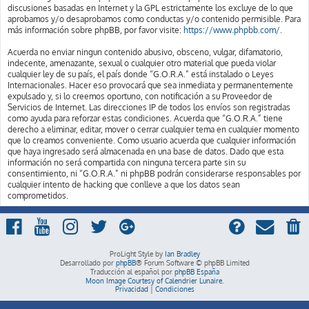
discusiones basadas en Internet y la GPL estrictamente los excluye de lo que
aprobamos y/o desaprobamos como conductas y/o contenido permisible. Para
más información sobre phpBB, por favor visite:
https://www.phpbb.com/
.
Acuerda no enviar ningun contenido abusivo, obsceno, vulgar, difamatorio,
indecente, amenazante, sexual o cualquier otro material que pueda violar
cualquier ley de su país, el país donde “G.O.R.A.” está instalado o Leyes
Internacionales. Hacer eso provocará que sea inmediata y permanentemente
expulsado y, si lo creemos oportuno, con notificación a su Proveedor de
Servicios de Internet. Las direcciones IP de todos los envíos son registradas
como ayuda para reforzar estas condiciones. Acuerda que “G.O.R.A.” tiene
derecho a eliminar, editar, mover o cerrar cualquier tema en cualquier momento
que lo creamos conveniente. Como usuario acuerda que cualquier información
que haya ingresado será almacenada en una base de datos. Dado que esta
información no será compartida con ninguna tercera parte sin su
consentimiento, ni “G.O.R.A.” ni phpBB podrán considerarse responsables por
cualquier intento de hacking que conlleve a que los datos sean
comprometidos.
ProLight Style by
Ian Bradley
Desarrollado por
phpBB
® Forum Software © phpBB Limited
Traducción al español por
phpBB España
Moon Image Courtesy of Calendrier Lunaire.
Privacidad
|
Condiciones