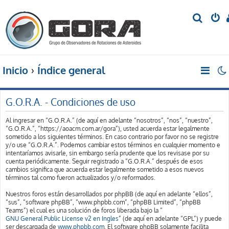
B
u
s
c
Inicio
Índice general
a
r
G.O.R.A. - Condiciones de uso
Al ingresar en “G.O.R.A.” (de aquí en adelante “nosotros”, “nos”, “nuestro”,
“G.O.R.A.”, “https://aoacm.com.ar/gora”), usted acuerda estar legalmente
sometido a los siguientes términos. En caso contrario por favor no se registre
y/o use “G.O.R.A.”. Podemos cambiar estos términos en cualquier momento e
intentaríamos avisarle, sin embargo sería prudente que los revisase por su
cuenta periódicamente. Seguir registrado a “G.O.R.A.” después de esos
cambios significa que acuerda estar legalmente sometido a esos nuevos
términos tal como fueron actualizados y/o reformados.
Nuestros foros están desarrollados por phpBB (de aquí en adelante “ellos”,
“sus”, “software phpBB”, “www.phpbb.com”, “phpBB Limited”, “phpBB
Teams”) el cual es una solución de foros liberada bajo la “
GNU General Public License v2 en Ingles
” (de aquí en adelante “GPL”) y puede
ser descargada de
www.phpbb.com
. El software phpBB solamente facilita