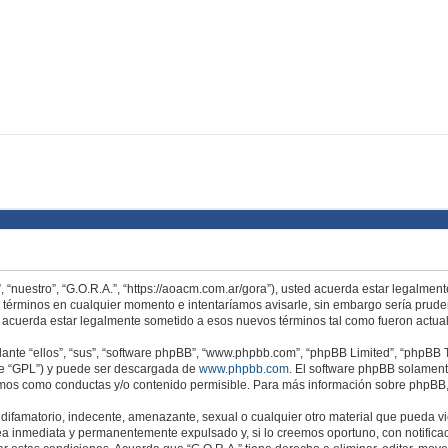
”, “nuestro”, “G.O.R.A.”, “https://aoacm.com.ar/gora”), usted acuerda estar legalmen
s términos en cualquier momento e intentaríamos avisarle, sin embargo sería prude
e acuerda estar legalmente sometido a esos nuevos términos tal como fueron actua
nte “ellos”, “sus”, “software phpBB”, “www.phpbb.com”, “phpBB Limited”, “phpBB Te
te “GPL”) y puede ser descargada de
www.phpbb.com
. El software phpBB solamente
os como conductas y/o contenido permisible. Para más información sobre phpBB, p
ifamatorio, indecente, amenazante, sexual o cualquier otro material que pueda viol
a inmediata y permanentemente expulsado y, si lo creemos oportuno, con notificac