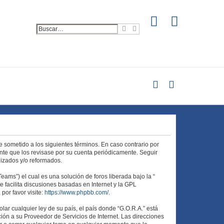
B
B
u
ú
s
s
c
q
a
u
r
e
d
a
a
v
a
n
z
a
d
a
te sometido a los siguientes términos. En caso contrario por
nte que los revisase por su cuenta periódicamente. Seguir
lizados y/o reformados.
ams”) el cual es una solución de foros liberada bajo la “
 facilita discusiones basadas en Internet y la GPL
or favor visite:
https://www.phpbb.com/
.
ar cualquier ley de su país, el país donde “G.O.R.A.” está
ión a su Proveedor de Servicios de Internet. Las direcciones