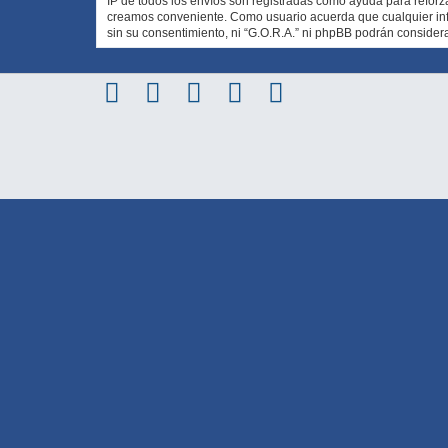
IP de todos los envíos son registradas como ayuda para reforz
creamos conveniente. Como usuario acuerda que cualquier in
sin su consentimiento, ni “G.O.R.A.” ni phpBB podrán conside