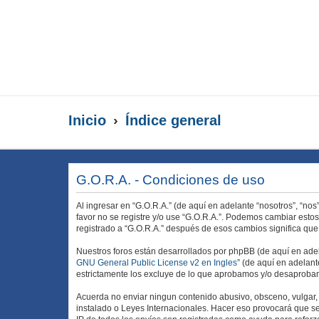
Inicio
Índice general
G.O.R.A. - Condiciones de uso
Al ingresar en “G.O.R.A.” (de aquí en adelante “nosotros”, “nos
favor no se registre y/o use “G.O.R.A.”. Podemos cambiar esto
registrado a “G.O.R.A.” después de esos cambios significa qu
Nuestros foros están desarrollados por phpBB (de aquí en adela
GNU General Public License v2 en Ingles
” (de aquí en adelan
estrictamente los excluye de lo que aprobamos y/o desaprobam
Acuerda no enviar ningun contenido abusivo, obsceno, vulgar, d
instalado o Leyes Internacionales. Hacer eso provocará que se