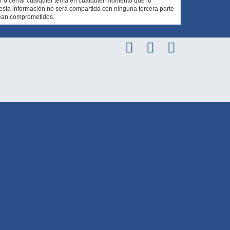
er o cerrar cualquier tema en cualquier momento que lo
ta información no será compartida con ninguna tercera parte
sean comprometidos.