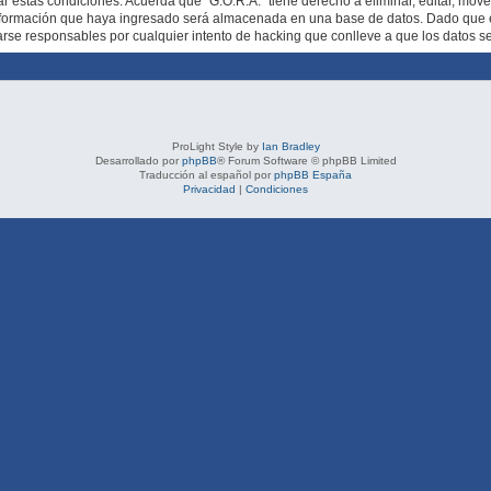
ar estas condiciones. Acuerda que “G.O.R.A.” tiene derecho a eliminar, editar, mov
formación que haya ingresado será almacenada en una base de datos. Dado que es
rarse responsables por cualquier intento de hacking que conlleve a que los datos 
ProLight Style by
Ian Bradley
Desarrollado por
phpBB
® Forum Software © phpBB Limited
Traducción al español por
phpBB España
Privacidad
|
Condiciones