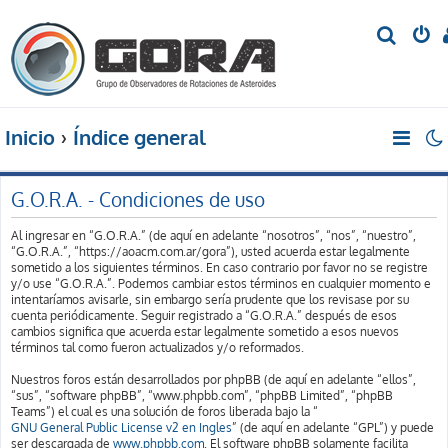
B
u
s
c
Inicio
Índice general
a
r
G.O.R.A. - Condiciones de uso
Al ingresar en “G.O.R.A.” (de aquí en adelante “nosotros”, “nos”, “nuestro”,
“G.O.R.A.”, “https://aoacm.com.ar/gora”), usted acuerda estar legalmente
sometido a los siguientes términos. En caso contrario por favor no se registre
y/o use “G.O.R.A.”. Podemos cambiar estos términos en cualquier momento e
intentaríamos avisarle, sin embargo sería prudente que los revisase por su
cuenta periódicamente. Seguir registrado a “G.O.R.A.” después de esos
cambios significa que acuerda estar legalmente sometido a esos nuevos
términos tal como fueron actualizados y/o reformados.
Nuestros foros están desarrollados por phpBB (de aquí en adelante “ellos”,
“sus”, “software phpBB”, “www.phpbb.com”, “phpBB Limited”, “phpBB
Teams”) el cual es una solución de foros liberada bajo la “
GNU General Public License v2 en Ingles
” (de aquí en adelante “GPL”) y puede
ser descargada de
www.phpbb.com
. El software phpBB solamente facilita