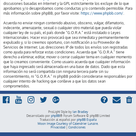
discusiones basadas en Internet y la GPL estrictamente los excluye de lo que
aprobamos y/o desaprobamos como conductas y/o contenido permisible. Para
más información sobre phpBB, por favor visite:
https://www.phpbb.com/
.
Acuerda no enviar ningun contenido abusivo, obsceno, vulgar, difamatorio,
indecente, amenazante, sexual o cualquier otro material que pueda violar
cualquier ley de su país, el país donde “G.O.R.A.” está instalado o Leyes
Internacionales. Hacer eso provocará que sea inmediata y permanentemente
expulsado y, si lo creemos oportuno, con notificación a su Proveedor de
Servicios de Internet. Las direcciones IP de todos los envíos son registradas
como ayuda para reforzar estas condiciones. Acuerda que “G.O.R.A.” tiene
derecho a eliminar, editar, mover o cerrar cualquier tema en cualquier momento
que lo creamos conveniente. Como usuario acuerda que cualquier información
que haya ingresado será almacenada en una base de datos. Dado que esta
información no será compartida con ninguna tercera parte sin su
consentimiento, ni “G.O.R.A.” ni phpBB podrán considerarse responsables por
cualquier intento de hacking que conlleve a que los datos sean
comprometidos.
ProLight Style by
Ian Bradley
Desarrollado por
phpBB
® Forum Software © phpBB Limited
Traducción al español por
phpBB España
Moon Image Courtesy of Calendrier Lunaire.
Privacidad
|
Condiciones