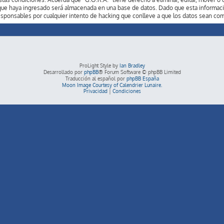
ue haya ingresado será almacenada en una base de datos. Dado que esta informació
esponsables por cualquier intento de hacking que conlleve a que los datos sean co
ProLight Style by
Ian Bradley
Desarrollado por
phpBB
® Forum Software © phpBB Limited
Traducción al español por
phpBB España
Moon Image Courtesy of Calendrier Lunaire.
Privacidad
|
Condiciones