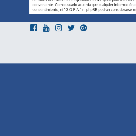
conveniente. Como usuario acuerda que cualquier información q
consentimiento, ni “G.O.R.A.” ni phpBB podrán considerarse r