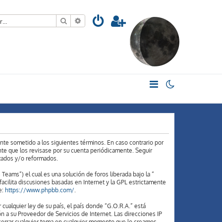
Buscar
Búsqueda avanzada
ente sometido a los siguientes términos. En caso contrario por
te que los revisase por su cuenta periódicamente. Seguir
izados y/o reformados.
ams”) el cual es una solución de foros liberada bajo la “
acilita discusiones basadas en Internet y la GPL estrictamente
e:
https://www.phpbb.com/
.
cualquier ley de su país, el país donde “G.O.R.A.” está
 a su Proveedor de Servicios de Internet. Las direcciones IP
 cerrar cualquier tema en cualquier momento que lo creamos