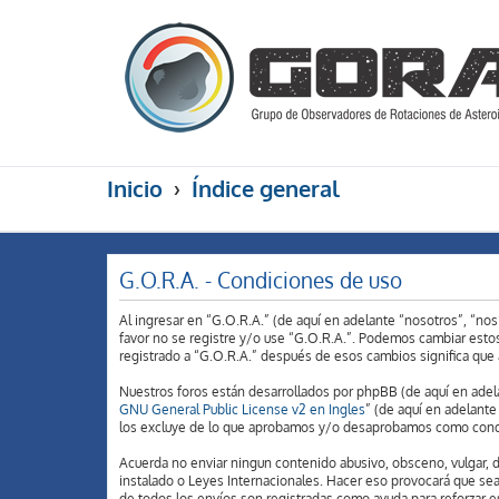
Inicio
Índice general
G.O.R.A. - Condiciones de uso
Al ingresar en “G.O.R.A.” (de aquí en adelante “nosotros”, “nos
favor no se registre y/o use “G.O.R.A.”. Podemos cambiar esto
registrado a “G.O.R.A.” después de esos cambios significa que
Nuestros foros están desarrollados por phpBB (de aquí en adela
GNU General Public License v2 en Ingles
” (de aquí en adelant
los excluye de lo que aprobamos y/o desaprobamos como conduc
Acuerda no enviar ningun contenido abusivo, obsceno, vulgar, di
instalado o Leyes Internacionales. Hacer eso provocará que sea
de todos los envíos son registradas como ayuda para reforzar e