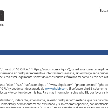
”, “nuestro”, “G.O.R.A.”, “https://aoacm.com.ar/gora”), usted acuerda estar legalm
s términos en cualquier momento e intentaríamos avisarle, sin embargo sería pruden
 acuerda estar legalmente sometido a esos nuevos términos tal como fueron actual
nte “ellos”, “sus”, “software phpBB”, “www.phpbb.com”, “phpBB Limited”, “phpBB Te
e “GPL”) y puede ser descargada de
www.phpbb.com
. El software phpBB solamente f
tas y/o contenido permisible. Para más información sobre phpBB, por favor visit
famatorio, indecente, amenazante, sexual o cualquier otro material que pueda violar 
 inmediata y permanentemente expulsado y, si lo creemos oportuno, con notificación
stas condiciones. Acuerda que “G.O.R.A.” tiene derecho a eliminar, editar, mover o