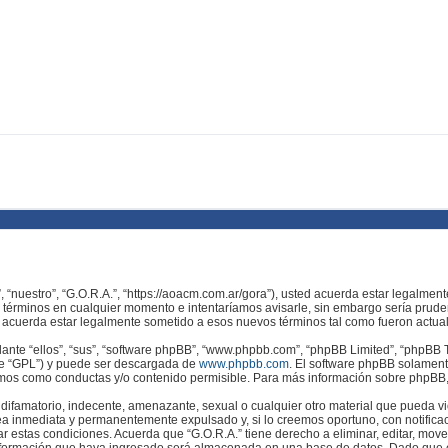
”, “nuestro”, “G.O.R.A.”, “https://aoacm.com.ar/gora”), usted acuerda estar legalmen
s términos en cualquier momento e intentaríamos avisarle, sin embargo sería prude
e acuerda estar legalmente sometido a esos nuevos términos tal como fueron actua
nte “ellos”, “sus”, “software phpBB”, “www.phpbb.com”, “phpBB Limited”, “phpBB Te
te “GPL”) y puede ser descargada de
www.phpbb.com
. El software phpBB solamente
os como conductas y/o contenido permisible. Para más información sobre phpBB, p
ifamatorio, indecente, amenazante, sexual o cualquier otro material que pueda viol
a inmediata y permanentemente expulsado y, si lo creemos oportuno, con notificac
ar estas condiciones. Acuerda que “G.O.R.A.” tiene derecho a eliminar, editar, mov
formación que haya ingresado será almacenada en una base de datos. Dado que es