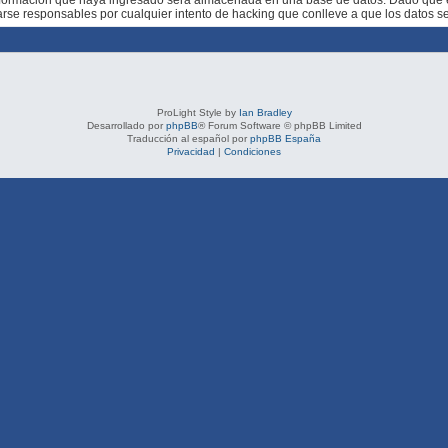
rarse responsables por cualquier intento de hacking que conlleve a que los datos 
ProLight Style by
Ian Bradley
Desarrollado por
phpBB
® Forum Software © phpBB Limited
Traducción al español por
phpBB España
Privacidad
|
Condiciones