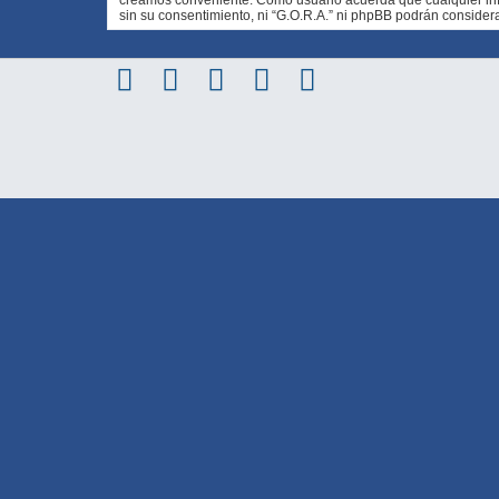
sin su consentimiento, ni “G.O.R.A.” ni phpBB podrán conside