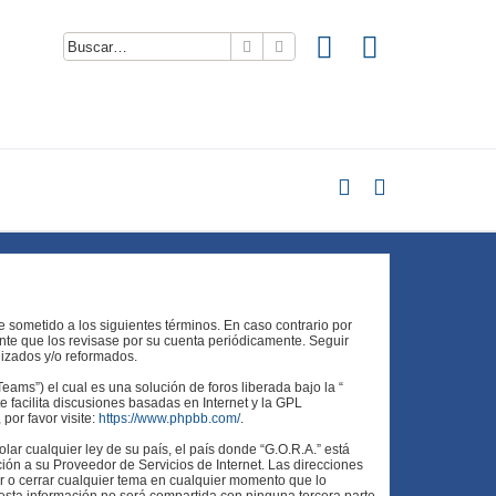
Buscar
Búsqueda avanzada
te sometido a los siguientes términos. En caso contrario por
nte que los revisase por su cuenta periódicamente. Seguir
lizados y/o reformados.
ams”) el cual es una solución de foros liberada bajo la “
 facilita discusiones basadas en Internet y la GPL
or favor visite:
https://www.phpbb.com/
.
ar cualquier ley de su país, el país donde “G.O.R.A.” está
ión a su Proveedor de Servicios de Internet. Las direcciones
er o cerrar cualquier tema en cualquier momento que lo
ta información no será compartida con ninguna tercera parte