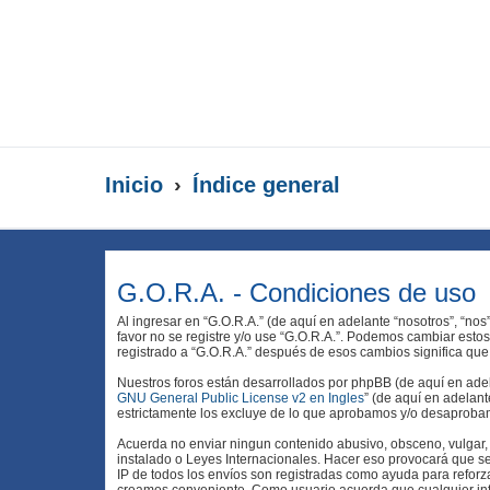
Inicio
Índice general
G.O.R.A. - Condiciones de uso
Al ingresar en “G.O.R.A.” (de aquí en adelante “nosotros”, “nos
favor no se registre y/o use “G.O.R.A.”. Podemos cambiar esto
registrado a “G.O.R.A.” después de esos cambios significa qu
Nuestros foros están desarrollados por phpBB (de aquí en adela
GNU General Public License v2 en Ingles
” (de aquí en adelan
estrictamente los excluye de lo que aprobamos y/o desaprobam
Acuerda no enviar ningun contenido abusivo, obsceno, vulgar, d
instalado o Leyes Internacionales. Hacer eso provocará que se
IP de todos los envíos son registradas como ayuda para reforz
creamos conveniente. Como usuario acuerda que cualquier in