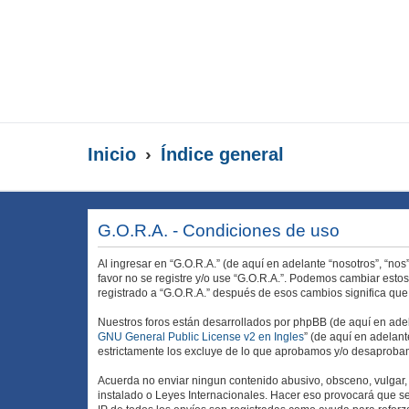
Inicio
Índice general
G.O.R.A. - Condiciones de uso
Al ingresar en “G.O.R.A.” (de aquí en adelante “nosotros”, “nos
favor no se registre y/o use “G.O.R.A.”. Podemos cambiar esto
registrado a “G.O.R.A.” después de esos cambios significa qu
Nuestros foros están desarrollados por phpBB (de aquí en adela
GNU General Public License v2 en Ingles
” (de aquí en adelan
estrictamente los excluye de lo que aprobamos y/o desaprobam
Acuerda no enviar ningun contenido abusivo, obsceno, vulgar, d
instalado o Leyes Internacionales. Hacer eso provocará que se