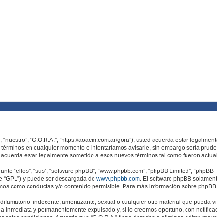
”, “nuestro”, “G.O.R.A.”, “https://aoacm.com.ar/gora”), usted acuerda estar legalmen
s términos en cualquier momento e intentaríamos avisarle, sin embargo sería prude
e acuerda estar legalmente sometido a esos nuevos términos tal como fueron actua
nte “ellos”, “sus”, “software phpBB”, “www.phpbb.com”, “phpBB Limited”, “phpBB Te
te “GPL”) y puede ser descargada de
www.phpbb.com
. El software phpBB solamente
os como conductas y/o contenido permisible. Para más información sobre phpBB, p
ifamatorio, indecente, amenazante, sexual o cualquier otro material que pueda viol
a inmediata y permanentemente expulsado y, si lo creemos oportuno, con notificac