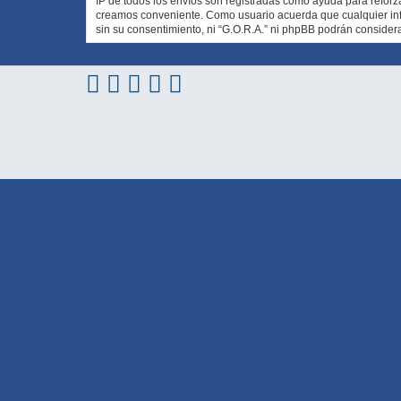
IP de todos los envíos son registradas como ayuda para reforz
creamos conveniente. Como usuario acuerda que cualquier in
sin su consentimiento, ni “G.O.R.A.” ni phpBB podrán conside