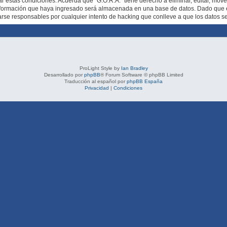
ar estas condiciones. Acuerda que “G.O.R.A.” tiene derecho a eliminar, editar, mov
formación que haya ingresado será almacenada en una base de datos. Dado que es
rarse responsables por cualquier intento de hacking que conlleve a que los datos 
ProLight Style by
Ian Bradley
Desarrollado por
phpBB
® Forum Software © phpBB Limited
Traducción al español por
phpBB España
Privacidad
|
Condiciones