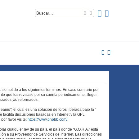
Buscar
Búsqueda avanzada
te sometido a los siguientes términos. En caso contrario por
nte que los revisase por su cuenta periódicamente. Seguir
lizados y/o reformados.
ams”) el cual es una solución de foros liberada bajo la “
 facilita discusiones basadas en Internet y la GPL
or favor visite:
https://www.phpbb.com/
.
ar cualquier ley de su país, el país donde “G.O.R.A.” está
ión a su Proveedor de Servicios de Internet. Las direcciones