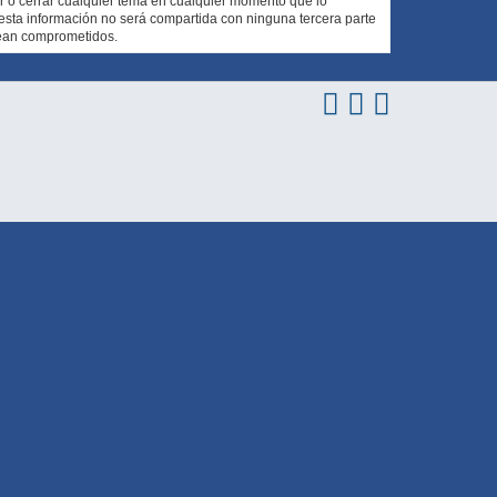
er o cerrar cualquier tema en cualquier momento que lo
ta información no será compartida con ninguna tercera parte
sean comprometidos.