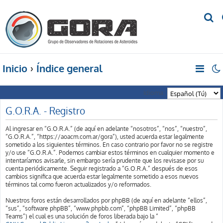
B
u
s
c
Inicio
Índice general
a
r
Idioma:
G.O.R.A. - Registro
Al ingresar en “G.O.R.A.” (de aquí en adelante “nosotros”, “nos”, “nuestro”,
“G.O.R.A.”, “https://aoacm.com.ar/gora”), usted acuerda estar legalmente
sometido a los siguientes términos. En caso contrario por favor no se registre
y/o use “G.O.R.A.”. Podemos cambiar estos términos en cualquier momento e
intentaríamos avisarle, sin embargo sería prudente que los revisase por su
cuenta periódicamente. Seguir registrado a “G.O.R.A.” después de esos
cambios significa que acuerda estar legalmente sometido a esos nuevos
términos tal como fueron actualizados y/o reformados.
Nuestros foros están desarrollados por phpBB (de aquí en adelante “ellos”,
“sus”, “software phpBB”, “www.phpbb.com”, “phpBB Limited”, “phpBB
Teams”) el cual es una solución de foros liberada bajo la “