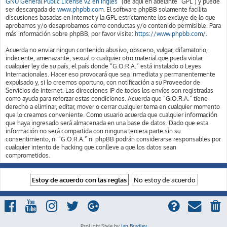
GNU General Public License v2 en Ingles
” (de aquí en adelante “GPL”) y puede
ser descargada de
www.phpbb.com
. El software phpBB solamente facilita
discusiones basadas en Internet y la GPL estrictamente los excluye de lo que
aprobamos y/o desaprobamos como conductas y/o contenido permisible. Para
más información sobre phpBB, por favor visite:
https://www.phpbb.com/
.
Acuerda no enviar ningun contenido abusivo, obsceno, vulgar, difamatorio,
indecente, amenazante, sexual o cualquier otro material que pueda violar
cualquier ley de su país, el país donde “G.O.R.A.” está instalado o Leyes
Internacionales. Hacer eso provocará que sea inmediata y permanentemente
expulsado y, si lo creemos oportuno, con notificación a su Proveedor de
Servicios de Internet. Las direcciones IP de todos los envíos son registradas
como ayuda para reforzar estas condiciones. Acuerda que “G.O.R.A.” tiene
derecho a eliminar, editar, mover o cerrar cualquier tema en cualquier momento
que lo creamos conveniente. Como usuario acuerda que cualquier información
que haya ingresado será almacenada en una base de datos. Dado que esta
información no será compartida con ninguna tercera parte sin su
consentimiento, ni “G.O.R.A.” ni phpBB podrán considerarse responsables por
cualquier intento de hacking que conlleve a que los datos sean
comprometidos.
ProLight Style by
Ian Bradley