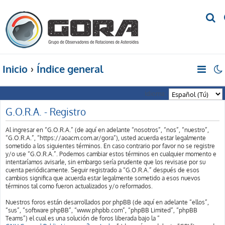
B
u
s
c
Inicio
Índice general
a
r
Idioma:
G.O.R.A. - Registro
Al ingresar en “G.O.R.A.” (de aquí en adelante “nosotros”, “nos”, “nuestro”,
“G.O.R.A.”, “https://aoacm.com.ar/gora”), usted acuerda estar legalmente
sometido a los siguientes términos. En caso contrario por favor no se registre
y/o use “G.O.R.A.”. Podemos cambiar estos términos en cualquier momento e
intentaríamos avisarle, sin embargo sería prudente que los revisase por su
cuenta periódicamente. Seguir registrado a “G.O.R.A.” después de esos
cambios significa que acuerda estar legalmente sometido a esos nuevos
términos tal como fueron actualizados y/o reformados.
Nuestros foros están desarrollados por phpBB (de aquí en adelante “ellos”,
“sus”, “software phpBB”, “www.phpbb.com”, “phpBB Limited”, “phpBB
Teams”) el cual es una solución de foros liberada bajo la “