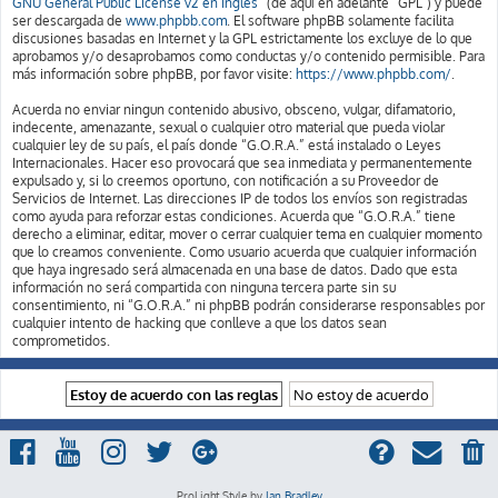
GNU General Public License v2 en Ingles
” (de aquí en adelante “GPL”) y puede
ser descargada de
www.phpbb.com
. El software phpBB solamente facilita
discusiones basadas en Internet y la GPL estrictamente los excluye de lo que
aprobamos y/o desaprobamos como conductas y/o contenido permisible. Para
más información sobre phpBB, por favor visite:
https://www.phpbb.com/
.
Acuerda no enviar ningun contenido abusivo, obsceno, vulgar, difamatorio,
indecente, amenazante, sexual o cualquier otro material que pueda violar
cualquier ley de su país, el país donde “G.O.R.A.” está instalado o Leyes
Internacionales. Hacer eso provocará que sea inmediata y permanentemente
expulsado y, si lo creemos oportuno, con notificación a su Proveedor de
Servicios de Internet. Las direcciones IP de todos los envíos son registradas
como ayuda para reforzar estas condiciones. Acuerda que “G.O.R.A.” tiene
derecho a eliminar, editar, mover o cerrar cualquier tema en cualquier momento
que lo creamos conveniente. Como usuario acuerda que cualquier información
que haya ingresado será almacenada en una base de datos. Dado que esta
información no será compartida con ninguna tercera parte sin su
consentimiento, ni “G.O.R.A.” ni phpBB podrán considerarse responsables por
cualquier intento de hacking que conlleve a que los datos sean
comprometidos.
ProLight Style by
Ian Bradley