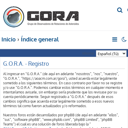
B
u
s
c
Inicio
Índice general
a
r
Idioma:
G.O.R.A. - Registro
Al ingresar en “G.O.R.A.” (de aquí en adelante “nosotros”, “nos”, “nuestro”,
“G.O.R.A.”, “https://aoacm.com.ar/gora”), usted acuerda estar legalmente
sometido a los siguientes términos. En caso contrario por favor no se registre
y/o use “G.O.R.A.”. Podemos cambiar estos términos en cualquier momento e
intentaríamos avisarle, sin embargo sería prudente que los revisase por su
cuenta periódicamente. Seguir registrado a “G.O.R.A.” después de esos
cambios significa que acuerda estar legalmente sometido a esos nuevos
términos tal como fueron actualizados y/o reformados.
Nuestros foros están desarrollados por phpBB (de aquí en adelante “ellos”,
“sus”, “software phpBB”, “www.phpbb.com”, “phpBB Limited”, “phpBB
Teams”) el cual es una solución de foros liberada bajo la “