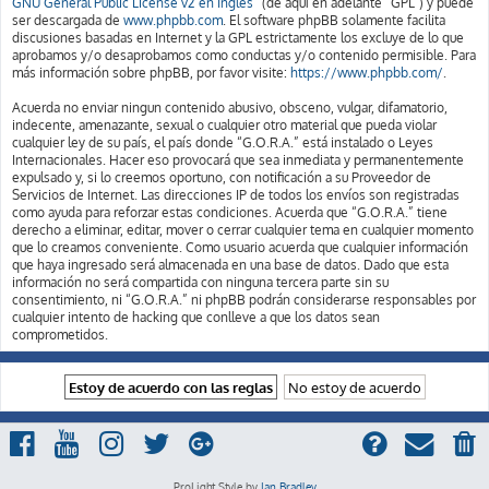
GNU General Public License v2 en Ingles
” (de aquí en adelante “GPL”) y puede
ser descargada de
www.phpbb.com
. El software phpBB solamente facilita
discusiones basadas en Internet y la GPL estrictamente los excluye de lo que
aprobamos y/o desaprobamos como conductas y/o contenido permisible. Para
más información sobre phpBB, por favor visite:
https://www.phpbb.com/
.
Acuerda no enviar ningun contenido abusivo, obsceno, vulgar, difamatorio,
indecente, amenazante, sexual o cualquier otro material que pueda violar
cualquier ley de su país, el país donde “G.O.R.A.” está instalado o Leyes
Internacionales. Hacer eso provocará que sea inmediata y permanentemente
expulsado y, si lo creemos oportuno, con notificación a su Proveedor de
Servicios de Internet. Las direcciones IP de todos los envíos son registradas
como ayuda para reforzar estas condiciones. Acuerda que “G.O.R.A.” tiene
derecho a eliminar, editar, mover o cerrar cualquier tema en cualquier momento
que lo creamos conveniente. Como usuario acuerda que cualquier información
que haya ingresado será almacenada en una base de datos. Dado que esta
información no será compartida con ninguna tercera parte sin su
consentimiento, ni “G.O.R.A.” ni phpBB podrán considerarse responsables por
cualquier intento de hacking que conlleve a que los datos sean
comprometidos.
ProLight Style by
Ian Bradley