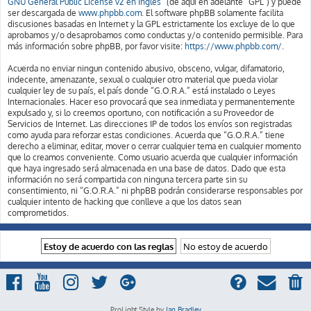
GNU General Public License v2 en Ingles
” (de aquí en adelante “GPL”) y puede
ser descargada de
www.phpbb.com
. El software phpBB solamente facilita
discusiones basadas en Internet y la GPL estrictamente los excluye de lo que
aprobamos y/o desaprobamos como conductas y/o contenido permisible. Para
más información sobre phpBB, por favor visite:
https://www.phpbb.com/
.
Acuerda no enviar ningun contenido abusivo, obsceno, vulgar, difamatorio,
indecente, amenazante, sexual o cualquier otro material que pueda violar
cualquier ley de su país, el país donde “G.O.R.A.” está instalado o Leyes
Internacionales. Hacer eso provocará que sea inmediata y permanentemente
expulsado y, si lo creemos oportuno, con notificación a su Proveedor de
Servicios de Internet. Las direcciones IP de todos los envíos son registradas
como ayuda para reforzar estas condiciones. Acuerda que “G.O.R.A.” tiene
derecho a eliminar, editar, mover o cerrar cualquier tema en cualquier momento
que lo creamos conveniente. Como usuario acuerda que cualquier información
que haya ingresado será almacenada en una base de datos. Dado que esta
información no será compartida con ninguna tercera parte sin su
consentimiento, ni “G.O.R.A.” ni phpBB podrán considerarse responsables por
cualquier intento de hacking que conlleve a que los datos sean
comprometidos.
ProLight Style by
Ian Bradley