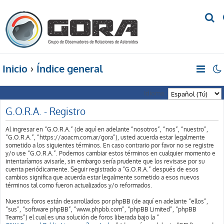
B
u
s
c
Inicio
Índice general
a
r
Idioma:
G.O.R.A. - Registro
Al ingresar en “G.O.R.A.” (de aquí en adelante “nosotros”, “nos”, “nuestro”,
“G.O.R.A.”, “https://aoacm.com.ar/gora”), usted acuerda estar legalmente
sometido a los siguientes términos. En caso contrario por favor no se registre
y/o use “G.O.R.A.”. Podemos cambiar estos términos en cualquier momento e
intentaríamos avisarle, sin embargo sería prudente que los revisase por su
cuenta periódicamente. Seguir registrado a “G.O.R.A.” después de esos
cambios significa que acuerda estar legalmente sometido a esos nuevos
términos tal como fueron actualizados y/o reformados.
Nuestros foros están desarrollados por phpBB (de aquí en adelante “ellos”,
“sus”, “software phpBB”, “www.phpbb.com”, “phpBB Limited”, “phpBB
Teams”) el cual es una solución de foros liberada bajo la “