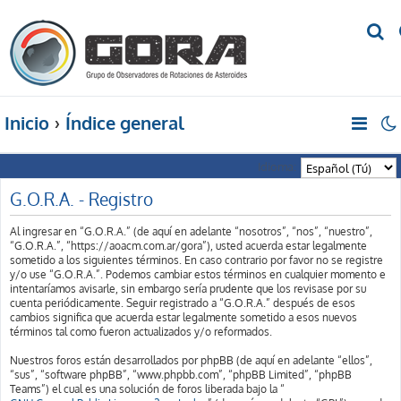
B
u
s
c
Inicio
Índice general
a
r
Idioma:
G.O.R.A. - Registro
Al ingresar en “G.O.R.A.” (de aquí en adelante “nosotros”, “nos”, “nuestro”,
“G.O.R.A.”, “https://aoacm.com.ar/gora”), usted acuerda estar legalmente
sometido a los siguientes términos. En caso contrario por favor no se registre
y/o use “G.O.R.A.”. Podemos cambiar estos términos en cualquier momento e
intentaríamos avisarle, sin embargo sería prudente que los revisase por su
cuenta periódicamente. Seguir registrado a “G.O.R.A.” después de esos
cambios significa que acuerda estar legalmente sometido a esos nuevos
términos tal como fueron actualizados y/o reformados.
Nuestros foros están desarrollados por phpBB (de aquí en adelante “ellos”,
“sus”, “software phpBB”, “www.phpbb.com”, “phpBB Limited”, “phpBB
Teams”) el cual es una solución de foros liberada bajo la “