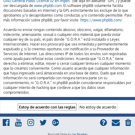
GNU General Public License v2 en Ingles
” (de aquí en adelante “GPL”) y puede
ser descargada de
www.phpbb.com
. El software phpBB solamente facilita
discusiones basadas en Internet y la GPL estrictamente los excluye de lo que
aprobamos y/o desaprobamos como conductas y/o contenido permisible. Para
más información sobre phpBB, por favor visite:
https://www.phpbb.com/
.
Acuerda no enviar ningun contenido abusivo, obsceno, vulgar, difamatorio,
indecente, amenazante, sexual o cualquier otro material que pueda violar
cualquier ley de su país, el país donde “G.O.R.A.” está instalado o Leyes
Internacionales. Hacer eso provocará que sea inmediata y permanentemente
expulsado y, si lo creemos oportuno, con notificación a su Proveedor de
Servicios de Internet. Las direcciones IP de todos los envíos son registradas
como ayuda para reforzar estas condiciones. Acuerda que “G.O.R.A.” tiene
derecho a eliminar, editar, mover o cerrar cualquier tema en cualquier momento
que lo creamos conveniente. Como usuario acuerda que cualquier información
que haya ingresado será almacenada en una base de datos. Dado que esta
información no será compartida con ninguna tercera parte sin su
consentimiento, ni “G.O.R.A.” ni phpBB podrán considerarse responsables por
cualquier intento de hacking que conlleve a que los datos sean
comprometidos.
ProLight Style by
Ian Bradley