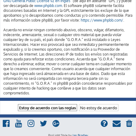
GNU General Public License v2 en Ingles
” (de aquí en adelante “GPL”) y puede
ser descargada de
www.phpbb.com
. El software phpBB solamente facilita
discusiones basadas en Internet y la GPL estrictamente los excluye de lo que
aprobamos y/o desaprobamos como conductas y/o contenido permisible. Para
más información sobre phpBB, por favor visite:
https://www.phpbb.com/
.
Acuerda no enviar ningun contenido abusivo, obsceno, vulgar, difamatorio,
indecente, amenazante, sexual o cualquier otro material que pueda violar
cualquier ley de su país, el país donde “G.O.R.A.” está instalado o Leyes
Internacionales. Hacer eso provocará que sea inmediata y permanentemente
expulsado y, si lo creemos oportuno, con notificación a su Proveedor de
Servicios de Internet. Las direcciones IP de todos los envíos son registradas
como ayuda para reforzar estas condiciones. Acuerda que “G.O.R.A.” tiene
derecho a eliminar, editar, mover o cerrar cualquier tema en cualquier momento
que lo creamos conveniente. Como usuario acuerda que cualquier información
que haya ingresado será almacenada en una base de datos. Dado que esta
información no será compartida con ninguna tercera parte sin su
consentimiento, ni “G.O.R.A.” ni phpBB podrán considerarse responsables por
cualquier intento de hacking que conlleve a que los datos sean
comprometidos.
ProLight Style by
Ian Bradley