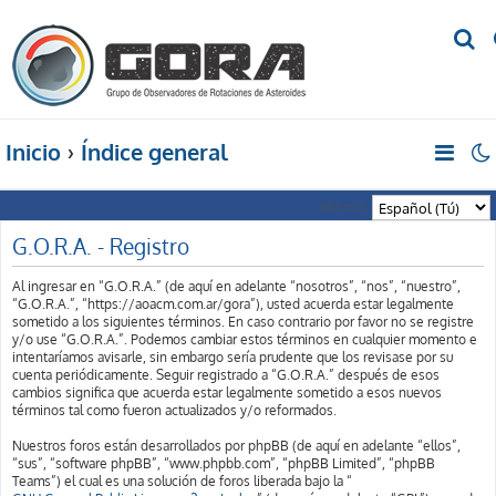
B
u
s
c
Inicio
Índice general
a
r
Idioma:
G.O.R.A. - Registro
Al ingresar en “G.O.R.A.” (de aquí en adelante “nosotros”, “nos”, “nuestro”,
“G.O.R.A.”, “https://aoacm.com.ar/gora”), usted acuerda estar legalmente
sometido a los siguientes términos. En caso contrario por favor no se registre
y/o use “G.O.R.A.”. Podemos cambiar estos términos en cualquier momento e
intentaríamos avisarle, sin embargo sería prudente que los revisase por su
cuenta periódicamente. Seguir registrado a “G.O.R.A.” después de esos
cambios significa que acuerda estar legalmente sometido a esos nuevos
términos tal como fueron actualizados y/o reformados.
Nuestros foros están desarrollados por phpBB (de aquí en adelante “ellos”,
“sus”, “software phpBB”, “www.phpbb.com”, “phpBB Limited”, “phpBB
Teams”) el cual es una solución de foros liberada bajo la “