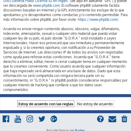
GNU General Public License v2 en Ingles
” (de aquí en adelante “GPL”) y puede
ser descargada de
www.phpbb.com
. El software phpBB solamente facilita
discusiones basadas en Internet y la GPL estrictamente los excluye de lo que
aprobamos y/o desaprobamos como conductas y/o contenido permisible. Para
más información sobre phpBB, por favor visite:
https://www.phpbb.com/
.
Acuerda no enviar ningun contenido abusivo, obsceno, vulgar, difamatorio,
indecente, amenazante, sexual o cualquier otro material que pueda violar
cualquier ley de su país, el país donde “G.O.R.A.” está instalado o Leyes
Internacionales. Hacer eso provocará que sea inmediata y permanentemente
expulsado y, si lo creemos oportuno, con notificación a su Proveedor de
Servicios de Internet. Las direcciones IP de todos los envíos son registradas
como ayuda para reforzar estas condiciones. Acuerda que “G.O.R.A.” tiene
derecho a eliminar, editar, mover o cerrar cualquier tema en cualquier momento
que lo creamos conveniente. Como usuario acuerda que cualquier información
que haya ingresado será almacenada en una base de datos. Dado que esta
información no será compartida con ninguna tercera parte sin su
consentimiento, ni “G.O.R.A.” ni phpBB podrán considerarse responsables por
cualquier intento de hacking que conlleve a que los datos sean
comprometidos.
ProLight Style by
Ian Bradley