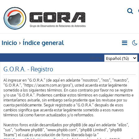
B
u
s
c
Inicio
Índice general
a
r
Idioma:
G.O.R.A. - Registro
Al ingresar en “G.O.R.A.” (de aquí en adelante “nosotros”, “nos”, “nuestro”,
“G.O.R.A.”, “https://aoacm.com.ar/gora”), usted acuerda estar legalmente
sometido a los siguientes términos. En caso contrario por favor no se registre
y/o use “G.O.R.A.”. Podemos cambiar estos términos en cualquier momento e
intentaríamos avisarle, sin embargo sería prudente que los revisase por su
cuenta periódicamente. Seguir registrado a “G.O.R.A.” después de esos
cambios significa que acuerda estar legalmente sometido a esos nuevos
términos tal como fueron actualizados y/o reformados.
Nuestros foros están desarrollados por phpBB (de aquí en adelante “ellos”,
“sus”, “software phpBB”, “www.phpbb.com”, “phpBB Limited”, “phpBB
Teams”) el cual es una solución de foros liberada bajo la “