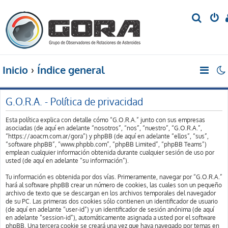
B
u
s
c
Inicio
Índice general
a
r
G.O.R.A. - Política de privacidad
Esta política explica con detalle cómo “G.O.R.A.” junto con sus empresas
asociadas (de aquí en adelante “nosotros”, “nos”, “nuestro”, “G.O.R.A.”,
“https://aoacm.com.ar/gora”) y phpBB (de aquí en adelante “ellos”, “sus”,
“software phpBB”, “www.phpbb.com”, “phpBB Limited”, “phpBB Teams”)
emplean cualquier información obtenida durante cualquier sesión de uso por
usted (de aquí en adelante “su información”).
Tu información es obtenida por dos vías. Primeramente, navegar por “G.O.R.A.”
hará al software phpBB crear un número de cookies, las cuales son un pequeño
archivo de texto que se descargan en los archivos temporales del navegador
de su PC. Las primeras dos cookies sólo contienen un identificador de usuario
(de aquí en adelante “user-id”) y un identificador de sesión anónima (de aquí
en adelante “session-id”), automáticamente asignada a usted por el software
phpBB. Una tercera cookie se creará una vez que haya navegado por temas en