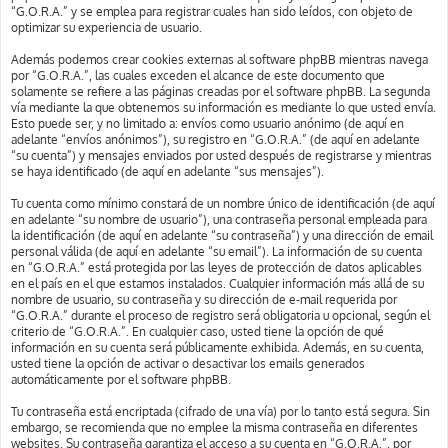
“G.O.R.A.” y se emplea para registrar cuales han sido leídos, con objeto de
optimizar su experiencia de usuario.
Además podemos crear cookies externas al software phpBB mientras navega
por “G.O.R.A.”, las cuales exceden el alcance de este documento que
solamente se refiere a las páginas creadas por el software phpBB. La segunda
vía mediante la que obtenemos su información es mediante lo que usted envía.
Esto puede ser, y no limitado a: envíos como usuario anónimo (de aquí en
adelante “envíos anónimos”), su registro en “G.O.R.A.” (de aquí en adelante
“su cuenta”) y mensajes enviados por usted después de registrarse y mientras
se haya identificado (de aquí en adelante “sus mensajes”).
Tu cuenta como mínimo constará de un nombre único de identificación (de aquí
en adelante “su nombre de usuario”), una contraseña personal empleada para
la identificación (de aquí en adelante “su contraseña”) y una dirección de email
personal válida (de aquí en adelante “su email”). La información de su cuenta
en “G.O.R.A.” está protegida por las leyes de protección de datos aplicables
en el país en el que estamos instalados. Cualquier información más allá de su
nombre de usuario, su contraseña y su dirección de e-mail requerida por
“G.O.R.A.” durante el proceso de registro será obligatoria u opcional, según el
criterio de “G.O.R.A.”. En cualquier caso, usted tiene la opción de qué
información en su cuenta será públicamente exhibida. Además, en su cuenta,
usted tiene la opción de activar o desactivar los emails generados
automáticamente por el software phpBB.
Tu contraseña está encriptada (cifrado de una vía) por lo tanto está segura. Sin
embargo, se recomienda que no emplee la misma contraseña en diferentes
websites. Su contraseña garantiza el acceso a su cuenta en “G.O.R.A.”, por