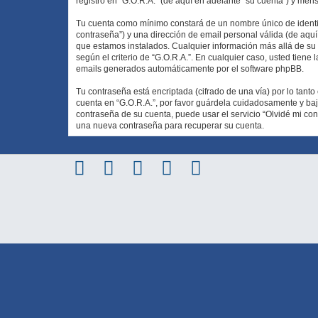
registro en “G.O.R.A.” (de aquí en adelante “su cuenta”) y men
Tu cuenta como mínimo constará de un nombre único de identif
contraseña”) y una dirección de email personal válida (de aquí 
que estamos instalados. Cualquier información más allá de su n
según el criterio de “G.O.R.A.”. En cualquier caso, usted tiene
emails generados automáticamente por el software phpBB.
Tu contraseña está encriptada (cifrado de una vía) por lo tan
cuenta en “G.O.R.A.”, por favor guárdela cuidadosamente y baj
contraseña de su cuenta, puede usar el servicio “Olvidé mi con
una nueva contraseña para recuperar su cuenta.