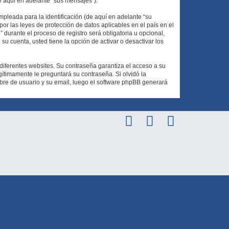
e aquí en adelante “sus mensajes”).
pleada para la identificación (de aquí en adelante “su
or las leyes de protección de datos aplicables en el país en el
durante el proceso de registro será obligatoria u opcional,
su cuenta, usted tiene la opción de activar o desactivar los
diferentes websites. Su contraseña garantiza el acceso a su
ítimamente le preguntará su contraseña. Si olvidó la
mbre de usuario y su email, luego el software phpBB generará