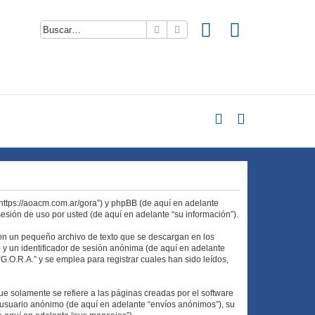
Buscar
Búsqueda avanzada
 “https://aoacm.com.ar/gora”) y phpBB (de aquí en adelante
esión de uso por usted (de aquí en adelante “su información”).
son un pequeño archivo de texto que se descargan en los
 y un identificador de sesión anónima (de aquí en adelante
.O.R.A.” y se emplea para registrar cuales han sido leídos,
 solamente se refiere a las páginas creadas por el software
 usuario anónimo (de aquí en adelante “envíos anónimos”), su