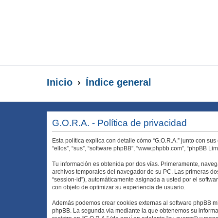
Inicio
Índice general
G.O.R.A. - Política de privacidad
Esta política explica con detalle cómo “G.O.R.A.” junto con su
“ellos”, “sus”, “software phpBB”, “www.phpbb.com”, “phpBB Lim
Tu información es obtenida por dos vías. Primeramente, naveg
archivos temporales del navegador de su PC. Las primeras dos 
“session-id”), automáticamente asignada a usted por el softwa
con objeto de optimizar su experiencia de usuario.
Además podemos crear cookies externas al software phpBB mien
phpBB. La segunda vía mediante la que obtenemos su informaci