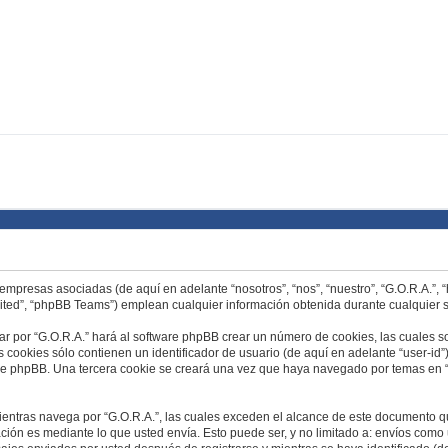
s empresas asociadas (de aquí en adelante “nosotros”, “nos”, “nuestro”, “G.O.R.A.”,
ited”, “phpBB Teams”) emplean cualquier información obtenida durante cualquier s
ar por “G.O.R.A.” hará al software phpBB crear un número de cookies, las cuales 
cookies sólo contienen un identificador de usuario (de aquí en adelante “user-id”)
re phpBB. Una tercera cookie se creará una vez que haya navegado por temas en “G
tras navega por “G.O.R.A.”, las cuales exceden el alcance de este documento que
ón es mediante lo que usted envía. Esto puede ser, y no limitado a: envíos como