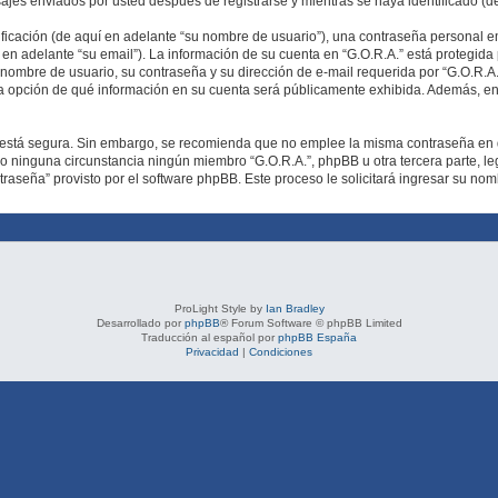
sajes enviados por usted después de registrarse y mientras se haya identificado (d
icación (de aquí en adelante “su nombre de usuario”), una contraseña personal em
en adelante “su email”). La información de su cuenta en “G.O.R.A.” está protegida p
ombre de usuario, su contraseña y su dirección de e-mail requerida por “G.O.R.A.” 
 la opción de qué información en su cuenta será públicamente exhibida. Además, en 
to está segura. Sin embargo, se recomienda que no emplee la misma contraseña en 
o ninguna circunstancia ningún miembro “G.O.R.A.”, phpBB u otra tercera parte, leg
traseña” provisto por el software phpBB. Este proceso le solicitará ingresar su no
ProLight Style by
Ian Bradley
Desarrollado por
phpBB
® Forum Software © phpBB Limited
Traducción al español por
phpBB España
Privacidad
|
Condiciones