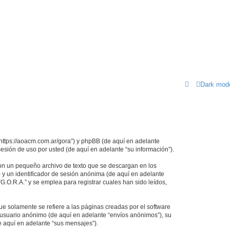
Dark mod
 “https://aoacm.com.ar/gora”) y phpBB (de aquí en adelante
esión de uso por usted (de aquí en adelante “su información”).
son un pequeño archivo de texto que se descargan en los
 y un identificador de sesión anónima (de aquí en adelante
.O.R.A.” y se emplea para registrar cuales han sido leídos,
 solamente se refiere a las páginas creadas por el software
 usuario anónimo (de aquí en adelante “envíos anónimos”), su
e aquí en adelante “sus mensajes”).