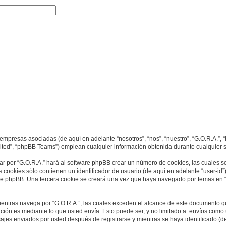
a avanzada
s empresas asociadas (de aquí en adelante “nosotros”, “nos”, “nuestro”, “G.O.R.A.”,
ited”, “phpBB Teams”) emplean cualquier información obtenida durante cualquier s
ar por “G.O.R.A.” hará al software phpBB crear un número de cookies, las cuales 
cookies sólo contienen un identificador de usuario (de aquí en adelante “user-id”)
re phpBB. Una tercera cookie se creará una vez que haya navegado por temas en “G
tras navega por “G.O.R.A.”, las cuales exceden el alcance de este documento que
ón es mediante lo que usted envía. Esto puede ser, y no limitado a: envíos como
sajes enviados por usted después de registrarse y mientras se haya identificado (d