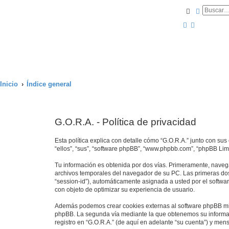
Buscar
Búsqued
Inicio
Índice general
G.O.R.A. - Política de privacidad
Esta política explica con detalle cómo “G.O.R.A.” junto con su
“ellos”, “sus”, “software phpBB”, “www.phpbb.com”, “phpBB Lim
Tu información es obtenida por dos vías. Primeramente, naveg
archivos temporales del navegador de su PC. Las primeras dos 
“session-id”), automáticamente asignada a usted por el softwa
con objeto de optimizar su experiencia de usuario.
Además podemos crear cookies externas al software phpBB mien
phpBB. La segunda vía mediante la que obtenemos su informaci
registro en “G.O.R.A.” (de aquí en adelante “su cuenta”) y men