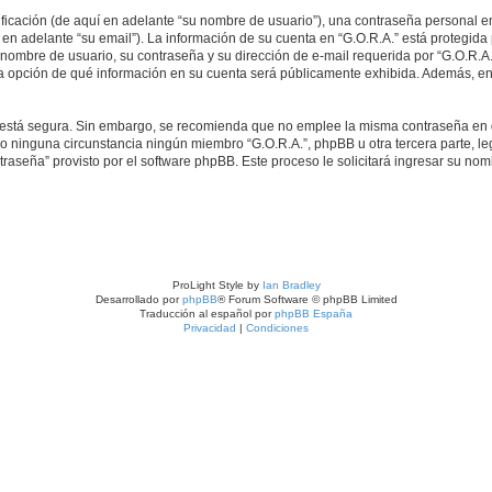
icación (de aquí en adelante “su nombre de usuario”), una contraseña personal em
en adelante “su email”). La información de su cuenta en “G.O.R.A.” está protegida p
ombre de usuario, su contraseña y su dirección de e-mail requerida por “G.O.R.A.” 
 la opción de qué información en su cuenta será públicamente exhibida. Además, en 
to está segura. Sin embargo, se recomienda que no emplee la misma contraseña en 
o ninguna circunstancia ningún miembro “G.O.R.A.”, phpBB u otra tercera parte, leg
traseña” provisto por el software phpBB. Este proceso le solicitará ingresar su no
ProLight Style by
Ian Bradley
Desarrollado por
phpBB
® Forum Software © phpBB Limited
Traducción al español por
phpBB España
Privacidad
|
Condiciones