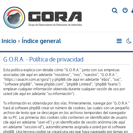
B
u
s
c
Inicio
Índice general
a
r
G.O.R.A. - Política de privacidad
Esta política explica con detalle cómo “G.O.R.A.” junto con sus empresas
asociadas (de aquí en adelante “nosotros”, “nos”, “nuestro”, “G.O.R.A.”,
“https://aoacm.com.ar/gora”) y phpBB (de aquí en adelante “ellos”, “sus”,
“software phpBB”, “www.phpbb.com”, “phpBB Limited”, “phpBB Teams”)
emplean cualquier información obtenida durante cualquier sesión de uso por
usted (de aquí en adelante “su información”).
Tu información es obtenida por dos vías. Primeramente, navegar por “G.O.R.A.”
hará al software phpBB crear un número de cookies, las cuales son un pequeño
archivo de texto que se descargan en los archivos temporales del navegador
de su PC. Las primeras dos cookies sólo contienen un identificador de usuario
(de aquí en adelante “user-id”) y un identificador de sesión anónima (de aquí
en adelante “session-id”), automáticamente asignada a usted por el software
phpBB. Una tercera cookie se creará una vez que haya navegado por temas en