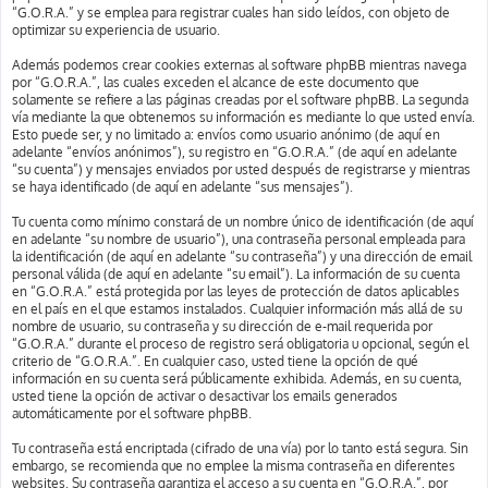
“G.O.R.A.” y se emplea para registrar cuales han sido leídos, con objeto de
optimizar su experiencia de usuario.
Además podemos crear cookies externas al software phpBB mientras navega
por “G.O.R.A.”, las cuales exceden el alcance de este documento que
solamente se refiere a las páginas creadas por el software phpBB. La segunda
vía mediante la que obtenemos su información es mediante lo que usted envía.
Esto puede ser, y no limitado a: envíos como usuario anónimo (de aquí en
adelante “envíos anónimos”), su registro en “G.O.R.A.” (de aquí en adelante
“su cuenta”) y mensajes enviados por usted después de registrarse y mientras
se haya identificado (de aquí en adelante “sus mensajes”).
Tu cuenta como mínimo constará de un nombre único de identificación (de aquí
en adelante “su nombre de usuario”), una contraseña personal empleada para
la identificación (de aquí en adelante “su contraseña”) y una dirección de email
personal válida (de aquí en adelante “su email”). La información de su cuenta
en “G.O.R.A.” está protegida por las leyes de protección de datos aplicables
en el país en el que estamos instalados. Cualquier información más allá de su
nombre de usuario, su contraseña y su dirección de e-mail requerida por
“G.O.R.A.” durante el proceso de registro será obligatoria u opcional, según el
criterio de “G.O.R.A.”. En cualquier caso, usted tiene la opción de qué
información en su cuenta será públicamente exhibida. Además, en su cuenta,
usted tiene la opción de activar o desactivar los emails generados
automáticamente por el software phpBB.
Tu contraseña está encriptada (cifrado de una vía) por lo tanto está segura. Sin
embargo, se recomienda que no emplee la misma contraseña en diferentes
websites. Su contraseña garantiza el acceso a su cuenta en “G.O.R.A.”, por