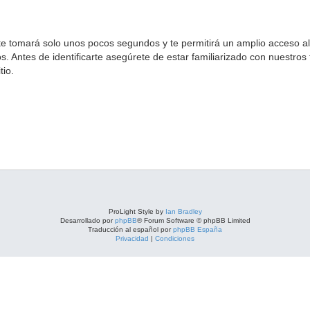
 te tomará solo unos pocos segundos y te permitirá un amplio acceso a
s. Antes de identificarte asegúrete de estar familiarizado con nuestros 
tio.
ProLight Style by
Ian Bradley
Desarrollado por
phpBB
® Forum Software © phpBB Limited
Traducción al español por
phpBB España
Privacidad
|
Condiciones