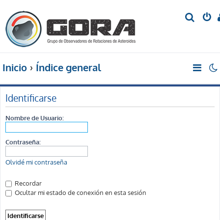
B
u
s
c
Inicio
Índice general
a
r
Identificarse
Nombre de Usuario:
Contraseña:
Olvidé mi contraseña
Recordar
Ocultar mi estado de conexión en esta sesión