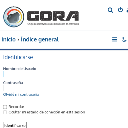
B
u
s
c
Inicio
Índice general
a
r
Identificarse
Nombre de Usuario:
Contraseña:
Olvidé mi contraseña
Recordar
Ocultar mi estado de conexión en esta sesión