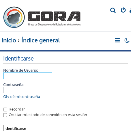
B
u
s
c
Inicio
Índice general
a
r
Identificarse
Nombre de Usuario:
Contraseña:
Olvidé mi contraseña
Recordar
Ocultar mi estado de conexión en esta sesión