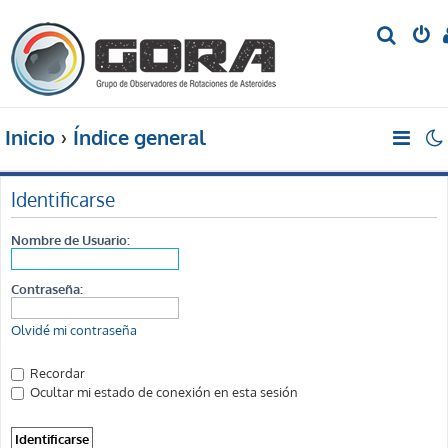
B
u
s
c
Inicio
Índice general
a
r
Identificarse
Nombre de Usuario:
Contraseña:
Olvidé mi contraseña
Recordar
Ocultar mi estado de conexión en esta sesión