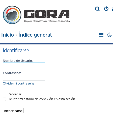
B
u
s
c
Inicio
Índice general
a
r
Identificarse
Nombre de Usuario:
Contraseña:
Olvidé mi contraseña
Recordar
Ocultar mi estado de conexión en esta sesión