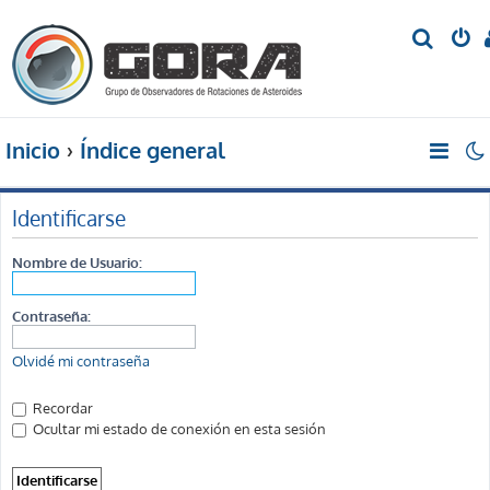
B
u
s
c
Inicio
Índice general
a
r
Identificarse
Nombre de Usuario:
Contraseña:
Olvidé mi contraseña
Recordar
Ocultar mi estado de conexión en esta sesión