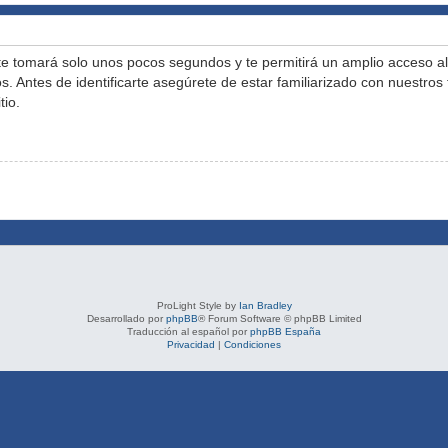
 te tomará solo unos pocos segundos y te permitirá un amplio acceso a
s. Antes de identificarte asegúrete de estar familiarizado con nuestros 
tio.
ProLight Style by
Ian Bradley
Desarrollado por
phpBB
® Forum Software © phpBB Limited
Traducción al español por
phpBB España
Privacidad
|
Condiciones