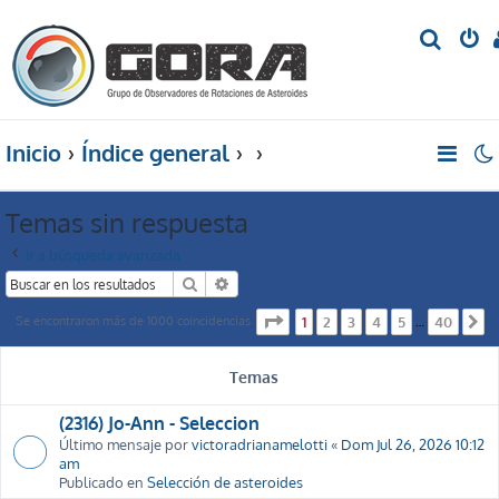
B
u
s
c
Inicio
Índice general
a
r
Temas sin respuesta
Ir a búsqueda avanzada
Buscar
Búsqueda avanzada
Página
1
de
40
Se encontraron más de 1000 coincidencias
1
2
3
4
5
40
…
S
Temas
(2316) Jo-Ann - Seleccion
Último mensaje por
victoradrianamelotti
«
Dom Jul 26, 2026 10:12
am
Publicado en
Selección de asteroides