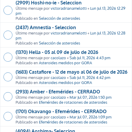
(2909) Hoshi-no-ie - Seleccion
Último mensaje por
victoradrianamelotti
«
Lun Jul 13, 2026 12:29
pm
Publicado en
Selección de asteroides
(2437) Amnestia - Seleccion
Último mensaje por
victoradrianamelotti
«
Lun Jul 13, 2026 12:28
pm
Publicado en
Selección de asteroides
(1370) Hella - 05 al 09 de julio de 2026
Último mensaje por
cacolazo
«
Sab Jul 11, 2026 4:43 pm
Publicado en
Asteroides medidos por GORA
(1683) Castafiore - 12 de mayo al 06 de julio de 2026
Último mensaje por
cacolazo
«
Sab Jul 11, 2026 4:42 pm
Publicado en
Asteroides medidos por GORA
(2933) Amber - Efemérides - CERRADO
Último mensaje por
cacolazo
«
Mar Jul 07, 2026 1:50 pm
Publicado en
Efemérides de rotaciones de asteroides
(1701) Okavango - Efemérides - CERRADO
Último mensaje por
cacolazo
«
Mar Jul 07, 2026 1:09 pm
Publicado en
Efemérides de rotaciones de asteroides
(4094) Aoshima- Seleccion