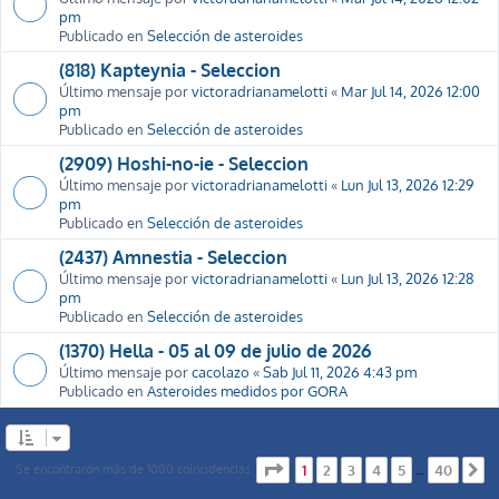
pm
Publicado en
Selección de asteroides
(818) Kapteynia - Seleccion
Último mensaje por
victoradrianamelotti
«
Mar Jul 14, 2026 12:00
pm
Publicado en
Selección de asteroides
(2909) Hoshi-no-ie - Seleccion
Último mensaje por
victoradrianamelotti
«
Lun Jul 13, 2026 12:29
pm
Publicado en
Selección de asteroides
(2437) Amnestia - Seleccion
Último mensaje por
victoradrianamelotti
«
Lun Jul 13, 2026 12:28
pm
Publicado en
Selección de asteroides
(1370) Hella - 05 al 09 de julio de 2026
Último mensaje por
cacolazo
«
Sab Jul 11, 2026 4:43 pm
Publicado en
Asteroides medidos por GORA
Página
1
de
40
Se encontraron más de 1000 coincidencias
1
2
3
4
5
40
…
S