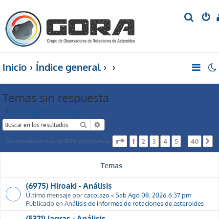
B
u
s
c
Inicio
Índice general
a
r
Temas sin respuesta
Ir a búsqueda avanzada
Buscar
Búsqueda avanzada
Página
1
de
40
Se encontraron más de 1000 coincidencias
1
2
3
4
5
40
…
S
Temas
(6975) Hiroaki - Análisis
Último mensaje por
cacolazo
«
Sab Ago 08, 2026 6:37 pm
Publicado en
Análisis de informes de rotaciones de asteroides
(5321) Jagras - Análisis